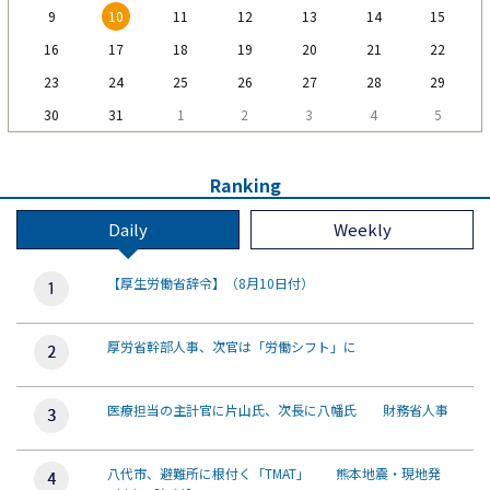
9
10
11
12
13
14
15
16
17
18
19
20
21
22
23
24
25
26
27
28
29
30
31
1
2
3
4
5
Ranking
Daily
Weekly
【厚生労働省辞令】（8月10日付）
厚労省幹部人事、次官は「労働シフト」に
医療担当の主計官に片山氏、次長に八幡氏 財務省人事
八代市、避難所に根付く「TMAT」 熊本地震・現地発