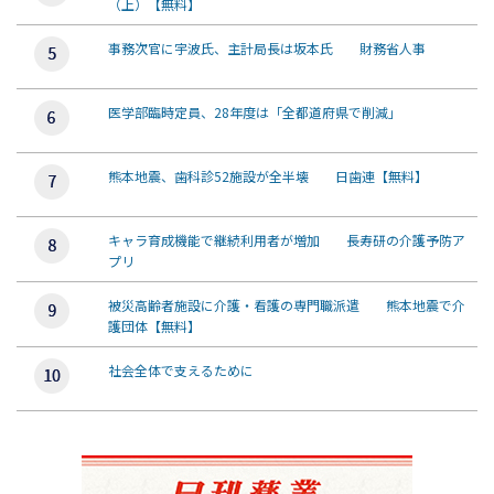
（上）【無料】
事務次官に宇波氏、主計局長は坂本氏 財務省人事
医学部臨時定員、28年度は「全都道府県で削減」
熊本地震、歯科診52施設が全半壊 日歯連【無料】
キャラ育成機能で継続利用者が増加 長寿研の介護予防ア
プリ
被災高齢者施設に介護・看護の専門職派遣 熊本地震で介
護団体【無料】
社会全体で支えるために