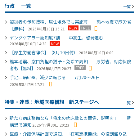
行政
一覧
一覧
被災者の予防接種、居住地外でも実施可 熊本地震で厚労省
NEW
FREE
【無料】
2026年8月10日 15:21
ヤングケアラー認知度7割 中高生、啓発進む
2026年8月10日 14:38
NEW
【厚生労働省辞令】（8月10日付）
2026年8月10日 0:00
熊本地震、窓口負担の猶予・免除で周知 厚労省、対応保険
FREE
者も【無料】
2026年8月7日 20:27
手足口病6.98、減少に転じる 7月20～26日
2026年8月7日 17:21
特集・連載：地域医療構想 新ステージへ
一覧
新たな病床整備なら「将来の病床数との関係、説明を」 新
構想で通知
2026年7月30日 20:23
医療・介護保険計画で通知、「在宅連携機能」の役割盛り込