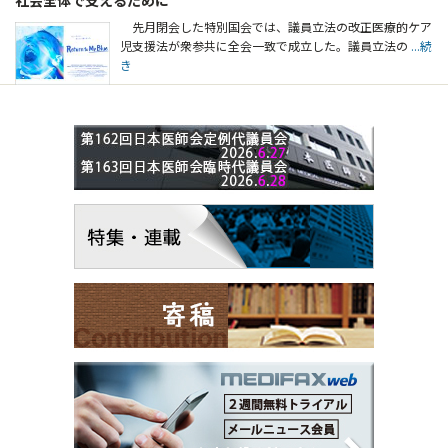
先月閉会した特別国会では、議員立法の改正医療的ケア
児支援法が衆参共に全会一致で成立した。議員立法の
...続
き