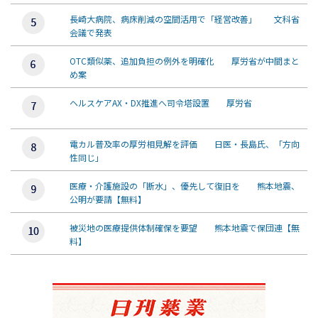
長崎大病院、病床削減の空間活用で「経営改善」 文科省
会議で発表
OTC類似薬、追加負担の例外を明確化 厚労省が中間まと
め案
ヘルスケアAX・DX推進へ司令塔設置 厚労省
電カル普及率の厚労相見解を評価 日医・長島氏、「方向
性同じ」
医療・介護施設の「断水」、優先して復旧を 熊本地震、
公明が要請【無料】
被災地の医療提供体制確保を要望 熊本地震で保団連【無
料】