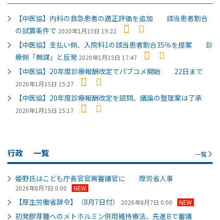
【中医協】内科の救急患者の適正評価を追加 該当患者割合
の試算条件で
2020年1月15日 19:22
【中医協】支払い側、入院料1の該当患者割合35％を提案 診
療側「無謀」と反発
2020年1月15日 17:47
【中医協】20年度診療報酬改定でパブコメ開始 22日まで
2020年1月15日 15:27
【中医協】20年度診療報酬改定を諮問、議論の整理案は了承
2020年1月15日 15:17
行政
一覧
一覧
姫野氏はこども庁長官官房審議官に 厚労省人事
2026年8月7日 0:00
NEW
【厚生労働省辞令】（8月7日付）
2026年8月7日 0:00
NEW
初発膠芽腫へのメトホルミン併用維持療法、先進Bで審議