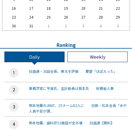
16
17
18
19
20
21
22
23
24
25
26
27
28
29
30
31
1
2
3
4
5
Ranking
Daily
Weekly
日歯連・太田会長、骨太を評価 要望「ほぼ入った」
事務次官に宇波氏、主計局長は坂本氏 財務省人事
熊本地震のJMAT、25チーム82人に 日医・松本会長「水や
人員不足が課...
熊本地震、歯科診52施設が全半壊 日歯連【無料】