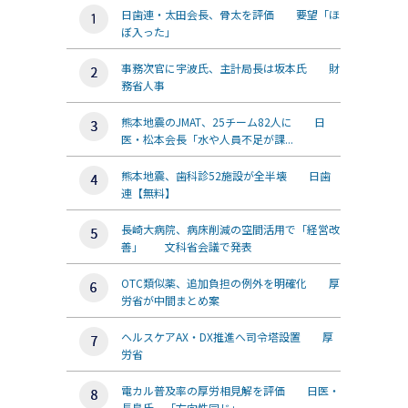
日歯連・太田会長、骨太を評価 要望「ほ
ぼ入った」
事務次官に宇波氏、主計局長は坂本氏 財
務省人事
熊本地震のJMAT、25チーム82人に 日
医・松本会長「水や人員不足が課...
熊本地震、歯科診52施設が全半壊 日歯
連【無料】
長崎大病院、病床削減の空間活用で「経営改
善」 文科省会議で発表
OTC類似薬、追加負担の例外を明確化 厚
労省が中間まとめ案
ヘルスケアAX・DX推進へ司令塔設置 厚
労省
電カル普及率の厚労相見解を評価 日医・
長島氏、「方向性同じ」