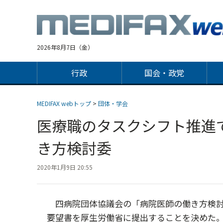
Jump
to
navigation
2026年8月7日（金）
行政
国会・政党
MEDIFAX webトップ
>
団体・学会
医療職のタスクシフト推進
き方検討委
2020年1月9日 20:55
四病院団体協議会の「病院医師の働き方検討
要望書を厚生労働省に提出することを決めた