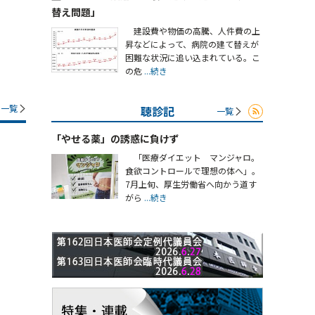
替え問題」
建設費や物価の高騰、人件費の上
昇などによって、病院の建て替えが
困難な状況に追い込まれている。こ
の危
...続き
一覧
聴診記
一覧
「やせる薬」の誘惑に負けず
「医療ダイエット マンジャロ。
食欲コントロールで理想の体へ」。
7月上旬、厚生労働省へ向かう道す
がら
...続き