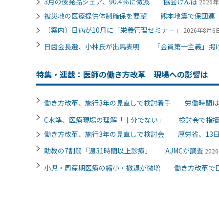
3月の後発品シェア、90.4％に微減 協会けんぽ
2026年
被災地の医療提供体制確保を要望 熊本地震で保団連
〔案内〕日病が10月に「栄養管理セミナー」
2026年8月6日
日歯会長選、小林氏が出馬表明 「会員第一主義」掲
特集・連載：医師の働き方改革 現場への影響は
働き方改革、施行3年の見直しで検討着手 労働時間は
C水準、医療現場の理解「十分でない」 検討会で指
働き方改革、施行3年の見直しで検討会 厚労省、13
助教の7割弱「週31時間以上診療」 AJMCが調査
202
小児・周産期医療の縮小・撤退が微増 働き方改革で