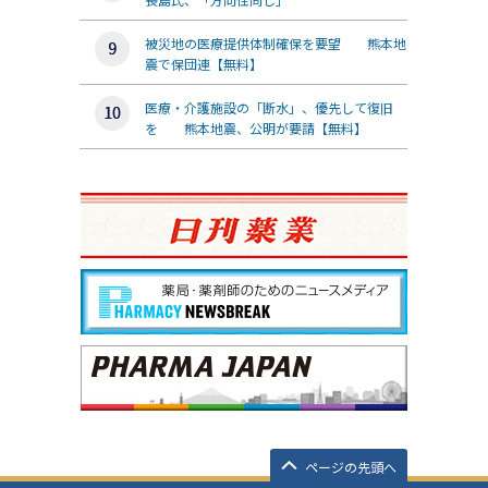
被災地の医療提供体制確保を要望 熊本地
震で保団連【無料】
医療・介護施設の「断水」、優先して復旧
を 熊本地震、公明が要請【無料】
ページの先頭へ