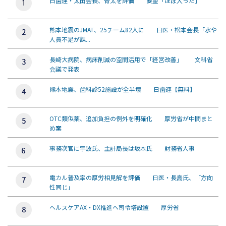
日歯連・太田会長、骨太を評価 要望「ほぼ入った」
熊本地震のJMAT、25チーム82人に 日医・松本会長「水や
人員不足が課...
長崎大病院、病床削減の空間活用で「経営改善」 文科省
会議で発表
熊本地震、歯科診52施設が全半壊 日歯連【無料】
OTC類似薬、追加負担の例外を明確化 厚労省が中間まと
め案
事務次官に宇波氏、主計局長は坂本氏 財務省人事
電カル普及率の厚労相見解を評価 日医・長島氏、「方向
性同じ」
ヘルスケアAX・DX推進へ司令塔設置 厚労省