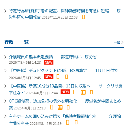
特定行為研修修了者の配置、医師勤務時間を有意に短縮 厚
労科研の中間報告
2019年11月20日 22:08
行政
一覧
一覧
介護職員の熊本派遣要請 都道府県に、厚労省
2026年8月6日 14:23
NEW
【中医協】デュピクセントに4度目の再算定 11月1日付で
NEW
2026年8月6日 12:45
【中医協】新薬10成分13品目、13日に収載へ サークリサ皮
NEW
下注など
2026年8月6日 12:44
OTC類似薬、追加負担の例外を明確化 厚労省が中間まとめ
案
2026年8月5日 22:18
有料ホームの囲い込み対策で「保険者機能強化を」 介護給
付費分科会
2026年8月5日 21:19