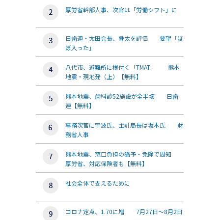
厚労省幹部人事、次官は「労働シフト」に
日歯連・太田会長、骨太を評価 要望「ほ
ぼ入った」
八代市、避難所に根付く「TMAT」 熊本
地震・現地発（上）【無料】
熊本地震、歯科診52施設が全半壊 日歯
連【無料】
事務次官に宇波氏、主計局長は坂本氏 財
務省人事
熊本地震、窓口負担の猶予・免除で周知
厚労省、対応保険者も【無料】
社会全体で支えるために
コロナ定点、1.70に増 7月27日～8月2日