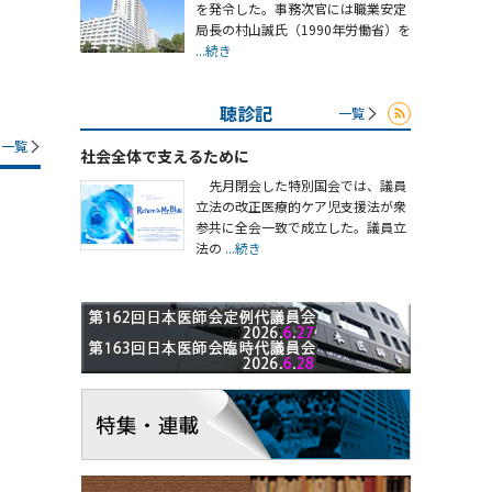
を発令した。事務次官には職業安定
局長の村山誠氏（1990年労働省）を
...続き
聴診記
一覧
一覧
社会全体で支えるために
先月閉会した特別国会では、議員
立法の改正医療的ケア児支援法が衆
参共に全会一致で成立した。議員立
法の
...続き