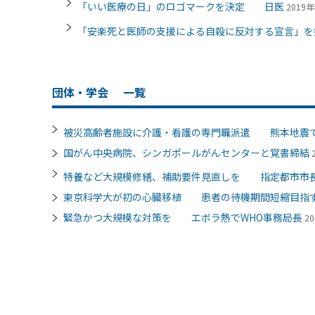
「いい医療の日」のロゴマークを決定 日医
2019年
「安楽死と医師の支援による自殺に反対する宣言」
団体・学会
一覧
被災高齢者施設に介護・看護の専門職派遣 熊本地震
国がん中央病院、シンガポールがんセンターと覚書締結
特養など大規模修繕、補助要件見直しを 指定都市市
東京科学大が初の心臓移植 患者の待機期間短縮目指
緊急かつ大規模な対策を エボラ熱でWHO事務局長
20