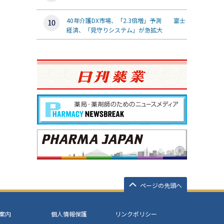
40年介護DX市場、「2.3倍増」予測 富士
経済、「見守りシステム」が急拡大
ページの先頭へ
案内
個人情報保護
リンクポリシー