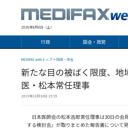
Jump
to
navigation
2026年8月8日（土）
行政
国会・政党
MEDIFAX webトップ
>
団体・学会
新たな目の被ばく限度、地
医・松本常任理事
2019年10月30日 19:39
日本医師会の松本吉郎常任理事は30日の会
する検討会」が取りまとめた報告書について