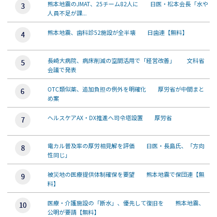
熊本地震のJMAT、25チーム82人に 日医・松本会長「水や
人員不足が課...
熊本地震、歯科診52施設が全半壊 日歯連【無料】
長崎大病院、病床削減の空間活用で「経営改善」 文科省
会議で発表
OTC類似薬、追加負担の例外を明確化 厚労省が中間まと
め案
ヘルスケアAX・DX推進へ司令塔設置 厚労省
電カル普及率の厚労相見解を評価 日医・長島氏、「方向
性同じ」
被災地の医療提供体制確保を要望 熊本地震で保団連【無
料】
医療・介護施設の「断水」、優先して復旧を 熊本地震、
公明が要請【無料】