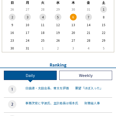
日
月
火
水
木
金
土
26
27
28
29
30
31
1
2
3
4
5
6
7
8
9
10
11
12
13
14
15
16
17
18
19
20
21
22
23
24
25
26
27
28
29
30
31
1
2
3
4
5
Ranking
Daily
Weekly
日歯連・太田会長、骨太を評価 要望「ほぼ入った」
事務次官に宇波氏、主計局長は坂本氏 財務省人事