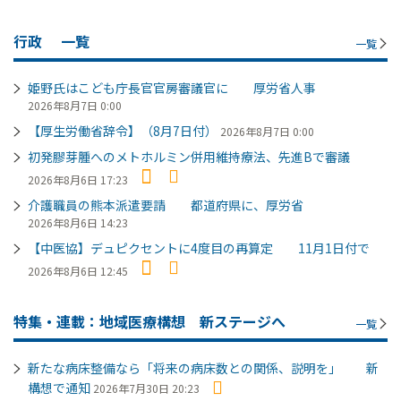
行政
一覧
一覧
姫野氏はこども庁長官官房審議官に 厚労省人事
2026年8月7日 0:00
【厚生労働省辞令】（8月7日付）
2026年8月7日 0:00
初発膠芽腫へのメトホルミン併用維持療法、先進Bで審議
2026年8月6日 17:23
介護職員の熊本派遣要請 都道府県に、厚労省
2026年8月6日 14:23
【中医協】デュピクセントに4度目の再算定 11月1日付で
2026年8月6日 12:45
特集・連載：地域医療構想 新ステージへ
一覧
新たな病床整備なら「将来の病床数との関係、説明を」 新
構想で通知
2026年7月30日 20:23