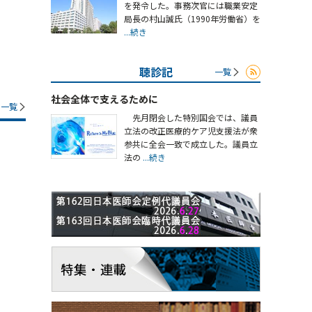
を発令した。事務次官には職業安定
局長の村山誠氏（1990年労働省）を
...続き
聴診記
一覧
社会全体で支えるために
一覧
先月閉会した特別国会では、議員
立法の改正医療的ケア児支援法が衆
参共に全会一致で成立した。議員立
法の
...続き