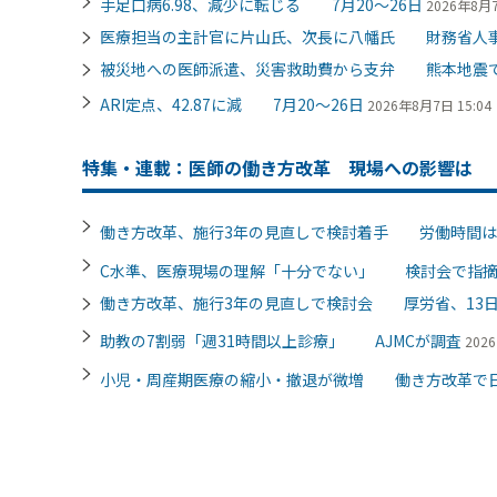
手足口病6.98、減少に転じる 7月20～26日
2026年8月7
医療担当の主計官に片山氏、次長に八幡氏 財務省人
被災地への医師派遣、災害救助費から支弁 熊本地震
ARI定点、42.87に減 7月20～26日
2026年8月7日 15:04
特集・連載：医師の働き方改革 現場への影響は
働き方改革、施行3年の見直しで検討着手 労働時間は
C水準、医療現場の理解「十分でない」 検討会で指
働き方改革、施行3年の見直しで検討会 厚労省、13
助教の7割弱「週31時間以上診療」 AJMCが調査
202
小児・周産期医療の縮小・撤退が微増 働き方改革で