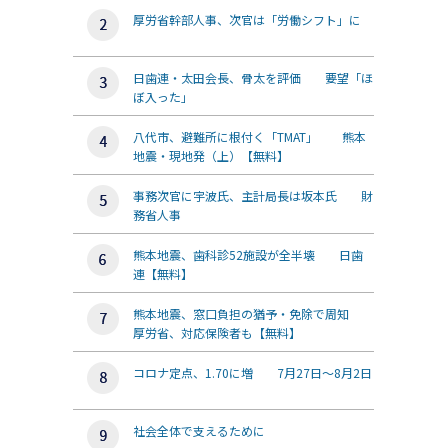
厚労省幹部人事、次官は「労働シフト」に
日歯連・太田会長、骨太を評価 要望「ほ
ぼ入った」
八代市、避難所に根付く「TMAT」 熊本
地震・現地発（上）【無料】
事務次官に宇波氏、主計局長は坂本氏 財
務省人事
熊本地震、歯科診52施設が全半壊 日歯
連【無料】
熊本地震、窓口負担の猶予・免除で周知
厚労省、対応保険者も【無料】
コロナ定点、1.70に増 7月27日～8月2日
社会全体で支えるために