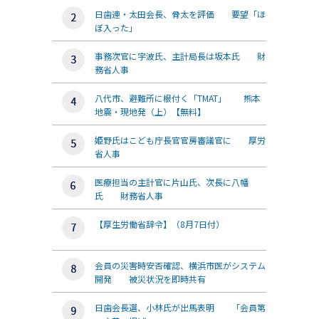
日歯連・太田会長、骨太を評価 要望「ほ
ぼ入った」
事務次官に宇波氏、主計局長は坂本氏 財
務省人事
八代市、避難所に根付く「TMAT」 熊本
地震・現地発（上）【無料】
姫野氏はこども庁長官官房審議官に 厚労
省人事
医療担当の主計官に片山氏、次長に八幡
氏 財務省人事
【厚生労働省辞令】（8月7日付）
会員の災害時安否確認、横浜市医がシステム
開発 被災状況を即時共有
日歯会長選、小林氏が出馬表明 「会員第