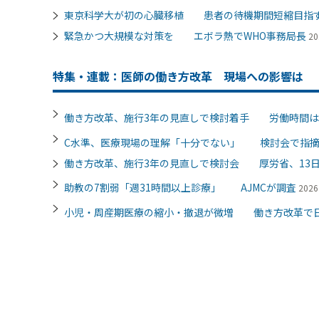
東京科学大が初の心臓移植 患者の待機期間短縮目指
緊急かつ大規模な対策を エボラ熱でWHO事務局長
20
特集・連載：医師の働き方改革 現場への影響は
働き方改革、施行3年の見直しで検討着手 労働時間は
C水準、医療現場の理解「十分でない」 検討会で指
働き方改革、施行3年の見直しで検討会 厚労省、13
助教の7割弱「週31時間以上診療」 AJMCが調査
202
小児・周産期医療の縮小・撤退が微増 働き方改革で