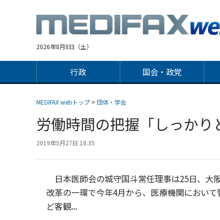
Jump
to
navigation
2026年8月8日（土）
行政
国会・政党
MEDIFAX webトップ
>
団体・学会
労働時間の把握「しっかり
2019年5月27日 18:35
日本医師会の城守国斗常任理事は25日、大
改革の一環で今年4月から、医療機関において
ど客観...