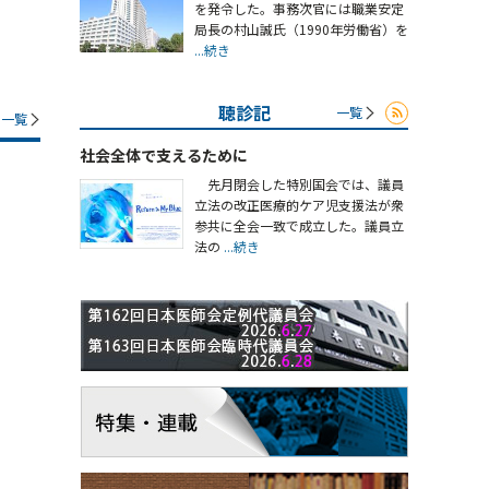
を発令した。事務次官には職業安定
局長の村山誠氏（1990年労働省）を
...続き
聴診記
一覧
一覧
社会全体で支えるために
先月閉会した特別国会では、議員
立法の改正医療的ケア児支援法が衆
参共に全会一致で成立した。議員立
法の
...続き