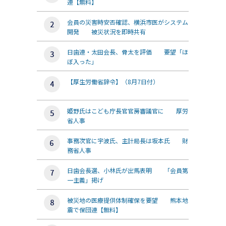
連【無料】
会員の災害時安否確認、横浜市医がシステム
開発 被災状況を即時共有
日歯連・太田会長、骨太を評価 要望「ほ
ぼ入った」
【厚生労働省辞令】（8月7日付）
姫野氏はこども庁長官官房審議官に 厚労
省人事
事務次官に宇波氏、主計局長は坂本氏 財
務省人事
日歯会長選、小林氏が出馬表明 「会員第
一主義」掲げ
被災地の医療提供体制確保を要望 熊本地
震で保団連【無料】