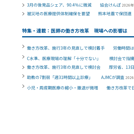
3月の後発品シェア、90.4％に微減 協会けんぽ
2026年
被災地の医療提供体制確保を要望 熊本地震で保団連
特集・連載：医師の働き方改革 現場への影響は
働き方改革、施行3年の見直しで検討着手 労働時間は
C水準、医療現場の理解「十分でない」 検討会で指
働き方改革、施行3年の見直しで検討会 厚労省、13
助教の7割弱「週31時間以上診療」 AJMCが調査
202
小児・周産期医療の縮小・撤退が微増 働き方改革で