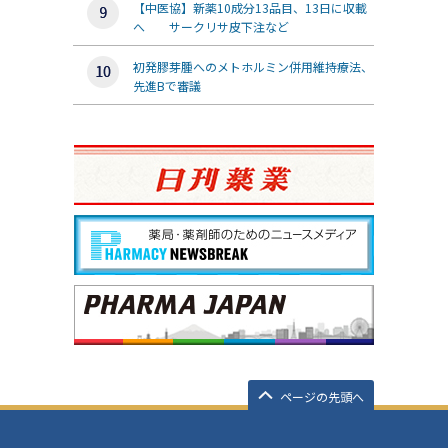
【中医協】新薬10成分13品目、13日に収載
へ サークリサ皮下注など
初発膠芽腫へのメトホルミン併用維持療法、
先進Bで審議
ページの先頭へ