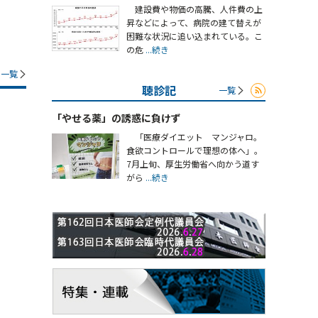
建設費や物価の高騰、人件費の上
昇などによって、病院の建て替えが
困難な状況に追い込まれている。こ
の危
...続き
一覧
聴診記
一覧
「やせる薬」の誘惑に負けず
「医療ダイエット マンジャロ。
食欲コントロールで理想の体へ」。
7月上旬、厚生労働省へ向かう道す
がら
...続き