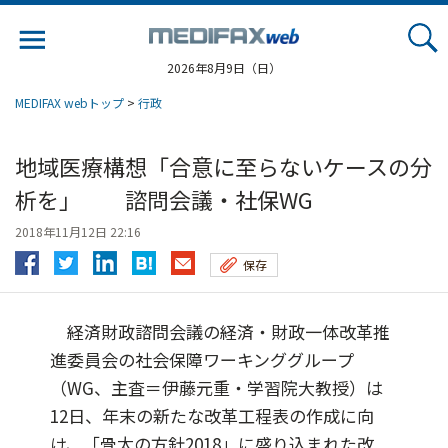
Jump
to
navigation
2026年8月9日（日）
MEDIFAX webトップ
>
行政
地域医療構想「合意に至らないケースの分
析を」 諮問会議・社保WG
2018年11月12日 22:16
保存
経済財政諮問会議の経済・財政一体改革推
進委員会の社会保障ワーキンググループ
（WG、主査＝伊藤元重・学習院大教授）は
12日、年末の新たな改革工程表の作成に向
け、「骨太の方針2018」に盛り込まれた改