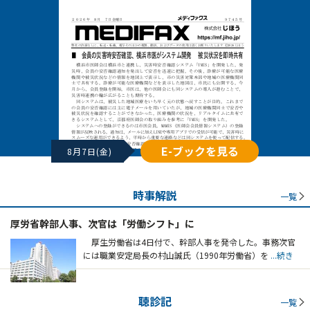
E-ブックを見る
8月7日(金)
時事解説
一覧
厚労省幹部人事、次官は「労働シフト」に
厚生労働省は4日付で、幹部人事を発令した。事務次官
には職業安定局長の村山誠氏（1990年労働省）を
...続き
聴診記
一覧