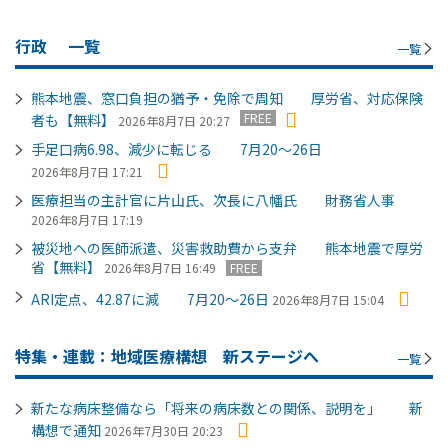
行政
一覧
一覧
熊本地震、窓口負担の猶予・免除で周知 厚労省、対応保険
FREE
者も【無料】
2026年8月7日 20:27
手足口病6.98、減少に転じる 7月20～26日
2026年8月7日 17:21
医療担当の主計官に片山氏、次長に八幡氏 財務省人事
2026年8月7日 17:19
被災地への医師派遣、災害救助費から支弁 熊本地震で厚労
省【無料】
2026年8月7日 16:49
FREE
ARI定点、42.87に減 7月20～26日
2026年8月7日 15:04
特集・連載：地域医療構想 新ステージへ
一覧
新たな病床整備なら「将来の病床数との関係、説明を」 新
構想で通知
2026年7月30日 20:23