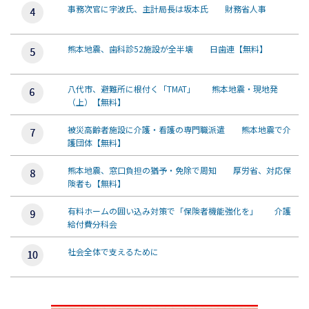
事務次官に宇波氏、主計局長は坂本氏 財務省人事
熊本地震、歯科診52施設が全半壊 日歯連【無料】
八代市、避難所に根付く「TMAT」 熊本地震・現地発
（上）【無料】
被災高齢者施設に介護・看護の専門職派遣 熊本地震で介
護団体【無料】
熊本地震、窓口負担の猶予・免除で周知 厚労省、対応保
険者も【無料】
有料ホームの囲い込み対策で「保険者機能強化を」 介護
給付費分科会
社会全体で支えるために