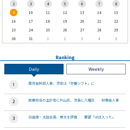
2
3
4
5
6
7
8
9
10
11
12
13
14
15
16
17
18
19
20
21
22
23
24
25
26
27
28
29
30
31
1
2
3
4
5
Ranking
Daily
Weekly
厚労省幹部人事、次官は「労働シフト」に
医療担当の主計官に片山氏、次長に八幡氏 財務省人事
日歯連・太田会長、骨太を評価 要望「ほぼ入った」