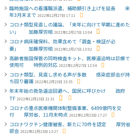
臨時施設への看護職派遣、補助額引き上げを延長 来
年3月末まで
2022年12月27日 17:11
コロナ類型見直しの議論、「来年に向けて早期に進めた
い」 加藤厚労相
2022年12月27日 13:04
コロナ病床確保料、効果含めて「調査・検証が必
要」 加藤厚労相
2022年12月27日 13:02
高齢者施設保管の同時検査キット、医療逼迫時は診療で
使用可 特例的対応
2022年12月27日 12:54
コロナ類型、見直し求める声が多数 感染症部会が持
ち回り審議
2022年12月23日 23:35
年末年始の救急逼迫回避へ、国民に呼びかけ 政府
TF
2022年12月23日 21:31
コロナの重点医療機関体制整備事業、6499億円を交
付 厚労省、11月末時点
2022年12月23日 17:27
コロナワクチン健康被害、新たに70件を認定 厚労省
部会
2022年12月23日 13:27