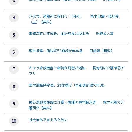
八代市、避難所に根付く「TMAT」 熊本地震・現地発
（上）【無料】
事務次官に宇波氏、主計局長は坂本氏 財務省人事
熊本地震、歯科診52施設が全半壊 日歯連【無料】
キャラ育成機能で継続利用者が増加 長寿研の介護予防ア
プリ
医学部臨時定員、28年度は「全都道府県で削減」
被災高齢者施設に介護・看護の専門職派遣 熊本地震で介
護団体【無料】
社会全体で支えるために