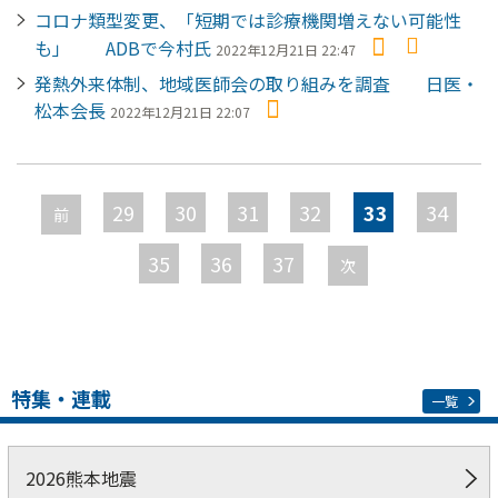
コロナ類型変更、「短期では診療機関増えない可能性
も」 ADBで今村氏
2022年12月21日 22:47
発熱外来体制、地域医師会の取り組みを調査 日医・
松本会長
2022年12月21日 22:07
ペ
ー
29
30
31
32
33
34
前
ジ
35
36
37
次
特集・連載
一覧
2026熊本地震