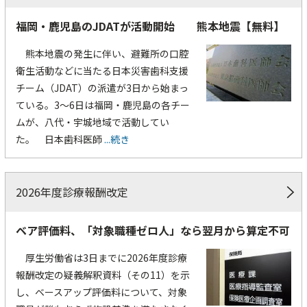
福岡・鹿児島のJDATが活動開始 熊本地震【無料】
熊本地震の発生に伴い、避難所の口腔
衛生活動などに当たる日本災害歯科支援
チーム（JDAT）の派遣が3日から始まっ
ている。3～6日は福岡・鹿児島の各チー
ムが、八代・宇城地域で活動してい
た。 日本歯科医師
...続き
2026年度診療報酬改定
ベア評価料、「対象職種ゼロ人」なら翌月から算定不可
厚生労働省は3日までに2026年度診療
報酬改定の疑義解釈資料（その11）を示
し、ベースアップ評価料について、対象