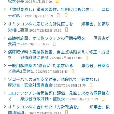
松本会長
2023年1月1日 0:00
「類型見直し」議論の整理、年明けにも公表へ コロ
ナADB
2022年12月28日 19:19
オミクロン株に応じた方針見直しを 知事会、加藤厚
労相に要望
2022年12月28日 18:32
高齢者施設、オミ株ワクチンの早期接種を 厚労省が
要請
2022年12月28日 16:25
病床確保料の実績報告書、自主点検踏まえて修正・提出
を 都道府県に要請
2022年12月28日 15:08
一般用解熱薬の“爆買い”対策求める 厚労省、日薬な
ど薬系3団体に
2022年12月28日 11:40
ゾコーバへの追加安全対策、現段階で「必要なし」
厚労省・安全対策調査会
2022年12月28日 11:39
コロナワクチン接種後死亡評価、見直し求める意見相次
ぐ 厚労省行政評価・監視委
2022年12月28日 11:39
オミクロン株に合わせた「方針転換を」 知事会、後
藤担当相に
2022年12月27日 19:13