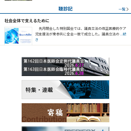
聴診記
一覧
社会全体で支えるために
先月閉会した特別国会では、議員立法の改正医療的ケア
児支援法が衆参共に全会一致で成立した。議員立法の
...続
き