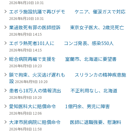
2026年6月10日 10:31
エボラ施設抗議で再びデモ ケニア、催涙ガスで対応
2026年6月10日 10:31
業過致死有罪の医師控訴 東京女子医大、2歳児死亡
2026年6月9日 14:15
エボラ熱死者101人に コンゴ発表、感染550人
2026年6月9日 14:15
総合病院再編で支援を 室蘭市、北海道に要望書
2026年6月9日 10:23
鎖で拘束、火災逃げ遅れも スリランカの精神疾患施
設
2026年6月9日 10:20
患者ら18万人の情報流出 不正利用なし、北海道
2026年6月9日 10:20
愛知医科大に賠償命令 1億円余、男児に障害
2026年6月8日 12:06
大津市民病院に賠償命令 医師に退職強要、慰謝料
2026年6月8日 11:58