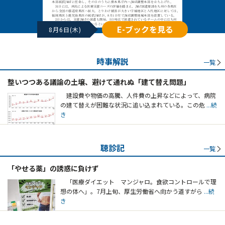
E-ブックを見る
8月6日(木)
時事解説
一覧
整いつつある議論の土壌、避けて通れぬ「建て替え問題」
建設費や物価の高騰、人件費の上昇などによって、病院
の建て替えが困難な状況に追い込まれている。この危
...続
き
聴診記
一覧
「やせる薬」の誘惑に負けず
「医療ダイエット マンジャロ。食欲コントロールで理
想の体へ」。7月上旬、厚生労働省へ向かう道すがら
...続
き