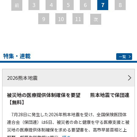
ー
3
4
5
6
7
8
前
ジ
9
10
11
次
特集・連載
一覧
2026熊本地震
被災地の医療提供体制確保を要望 熊本地震で保団連
【無料】
7月28日に発生した2026年熊本地震を受け、全国保険医団体
連合会（保団連）は6日、被災者の命と健康を守る医療支援と被
災地の医療提供体制確保を求める要望書を、高市早苗首相と上