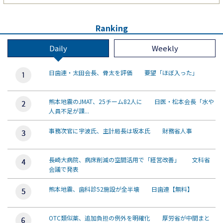
Ranking
Daily
Weekly
日歯連・太田会長、骨太を評価 要望「ほぼ入った」
熊本地震のJMAT、25チーム82人に 日医・松本会長「水や
人員不足が課...
事務次官に宇波氏、主計局長は坂本氏 財務省人事
長崎大病院、病床削減の空間活用で「経営改善」 文科省
会議で発表
熊本地震、歯科診52施設が全半壊 日歯連【無料】
OTC類似薬、追加負担の例外を明確化 厚労省が中間まと