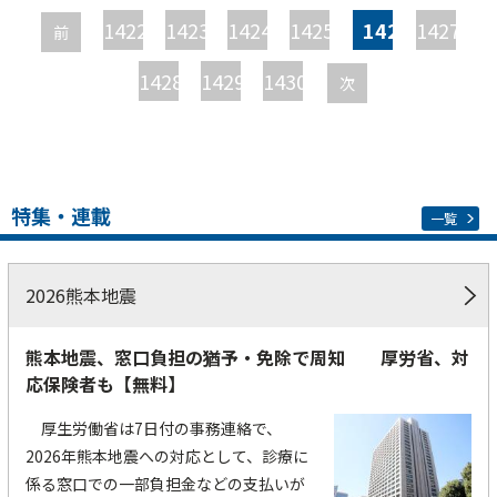
ー
1422
1423
1424
1425
1426
1427
前
ジ
1428
1429
1430
次
特集・連載
一覧
2026熊本地震
熊本地震、窓口負担の猶予・免除で周知 厚労省、対
応保険者も【無料】
厚生労働省は7日付の事務連絡で、
2026年熊本地震への対応として、診療に
係る窓口での一部負担金などの支払いが