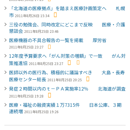
「北海道の医療拠点」を踏まえ医療計画策定へ 札幌
市
2011年8月26日 15:34
三役の勉強会、同時改定にどこまで反映 医療・介護
懇談会
2011年8月25日 23:46
医療機器の不具合報告の一覧を掲載 厚労省
2011年8月25日 23:27
12年度予算要求へ「がん対策の増額」で一致 がん対
策推進協
2011年8月25日 23:27
医師以外の医行為、積極的に議論すべき 大島・長寿
医療センター総長
2011年8月25日 20:25
発症２時間以内のｔ－ＰＡ実施率12％ 北海道が調査
2011年8月25日 19:28
医療・福祉の融資実績１万7315件 日本公庫、３期
連続増
2011年8月25日 19:26
ペ