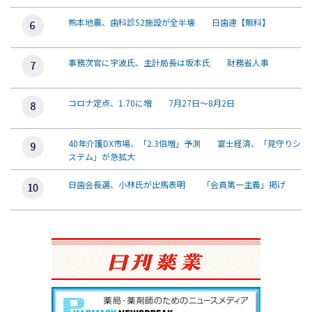
熊本地震、歯科診52施設が全半壊 日歯連【無料】
事務次官に宇波氏、主計局長は坂本氏 財務省人事
コロナ定点、1.70に増 7月27日～8月2日
40年介護DX市場、「2.3倍増」予測 富士経済、「見守りシ
ステム」が急拡大
日歯会長選、小林氏が出馬表明 「会員第一主義」掲げ