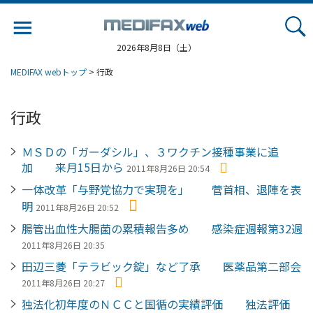
Jump
to
navigation
2026年8月8日（土）
MEDIFAX webトップ
> 行政
行政
ＭＳＤの「ガーダシル」、３ワクチン接種事業に追
加 来月15日から
2011年8月26日 20:54
一体改革「与野党協力で実現を」 菅首相、退陣を表
明
2011年8月26日 20:52
腸管出血性大腸菌の累積報告多め 感染症週報第32週
2011年8月26日 20:35
田辺三菱「テラビック錠」など了承 医薬品第二部会
2011年8月26日 20:27
独法化初年度のＮＣＣと国循の実績評価 独法評価