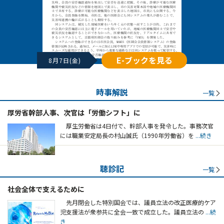
E-ブックを見る
8月7日(金)
時事解説
一覧
厚労省幹部人事、次官は「労働シフト」に
厚生労働省は4日付で、幹部人事を発令した。事務次官
には職業安定局長の村山誠氏（1990年労働省）を
...続き
聴診記
一覧
社会全体で支えるために
先月閉会した特別国会では、議員立法の改正医療的ケア
児支援法が衆参共に全会一致で成立した。議員立法の
...続
き