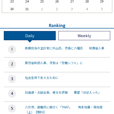
23
24
25
26
27
28
29
30
31
1
2
3
4
5
Ranking
Daily
Weekly
医療担当の主計官に片山氏、次長に八幡氏 財務省人事
厚労省幹部人事、次官は「労働シフト」に
社会全体で支えるために
日歯連・太田会長、骨太を評価 要望「ほぼ入った」
八代市、避難所に根付く「TMAT」 熊本地震・現地発
（上）【無料】