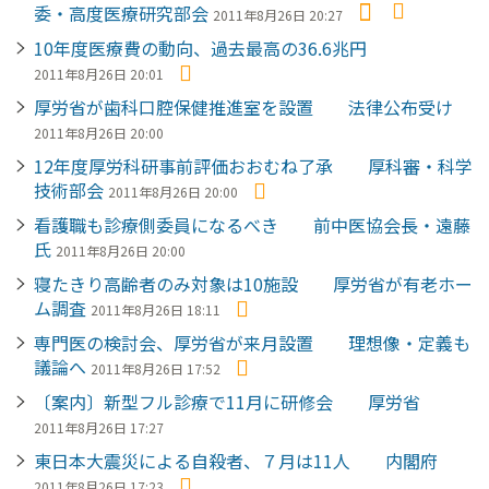
委・高度医療研究部会
2011年8月26日 20:27
10年度医療費の動向、過去最高の36.6兆円
2011年8月26日 20:01
厚労省が歯科口腔保健推進室を設置 法律公布受け
2011年8月26日 20:00
12年度厚労科研事前評価おおむね了承 厚科審・科学
技術部会
2011年8月26日 20:00
看護職も診療側委員になるべき 前中医協会長・遠藤
氏
2011年8月26日 20:00
寝たきり高齢者のみ対象は10施設 厚労省が有老ホー
ム調査
2011年8月26日 18:11
専門医の検討会、厚労省が来月設置 理想像・定義も
議論へ
2011年8月26日 17:52
〔案内〕新型フル診療で11月に研修会 厚労省
2011年8月26日 17:27
東日本大震災による自殺者、７月は11人 内閣府
2011年8月26日 17:23