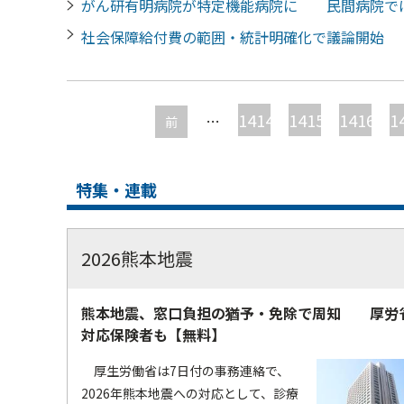
がん研有明病院が特定機能病院に 民間病院で
社会保障給付費の範囲・統計明確化で議論開始
ペ
ー
1414
1415
1416
1
…
前
ジ
特集・連載
2026熊本地震
熊本地震、窓口負担の猶予・免除で周知 厚労
対応保険者も【無料】
厚生労働省は7日付の事務連絡で、
2026年熊本地震への対応として、診療