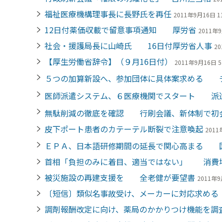
福祉医療機構理事長に長野氏を再任
2011年9月16日 11
12日付薬価収載で留意事項通知 厚労省
2011年9
社会・援護局長に山崎氏 16日付厚労省人事
20
【厚生労働省辞令】（９月16日付）
2011年9月16日 5
５つの加算新設へ、参加団体に具体案求める 
医師派遣システム、６医療機関でスタート 派
無駄削減の徹底を確認 行刷会議、新体制で初
皮下ポート患者のカテーテル断裂で注意喚起
2011
ＥＰＡ、日本語研修期間の延長で関心高まる 
首相「負担のみに着目、適当ではない」 消費
被災施設の再建支援を 全老健が要望書
2011年9
〔短信〕類似名事故受け、メーカーに対応求め
調剤報酬改定に向け、薬局のかかりつけ機能を