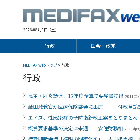
Jump
to
navigation
2026年8月8日（土）
行政
国会・政党
MEDIFAX webトップ
> 行政
行政
民主・肝炎議連、12年度予算で要望書提出
2011年9
藤田政務官が医療保険部会に出席 一体改革論
エイズ、性感染症の予防指針改正案をとりまと
概算要求基準の決定は来週 安住財務相
2011年9
行政刷新会議「権限の明確化を」 古川担当相
20