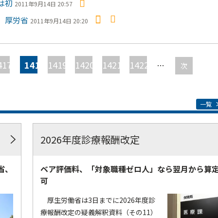
は初
2011年9月14日 20:57
 厚労省
2011年9月14日 20:20
417
1418
1419
1420
1421
1422
…
次
一覧
2026年度診療報酬改定
省、
ベア評価料、「対象職種ゼロ人」なら翌月から算
可
厚生労働省は3日までに2026年度診
療報酬改定の疑義解釈資料（その11）