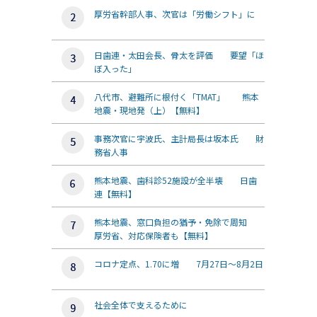
厚労省幹部人事、次官は「労働シフト」に
日歯連・太田会長、骨太を評価 要望「ほ
ぼ入った」
八代市、避難所に根付く「TMAT」 熊本
地震・現地発（上）【無料】
事務次官に宇波氏、主計局長は坂本氏 財
務省人事
熊本地震、歯科診52施設が全半壊 日歯
連【無料】
熊本地震、窓口負担の猶予・免除で周知
厚労省、対応保険者も【無料】
コロナ定点、1.70に増 7月27日～8月2日
社会全体で支えるために