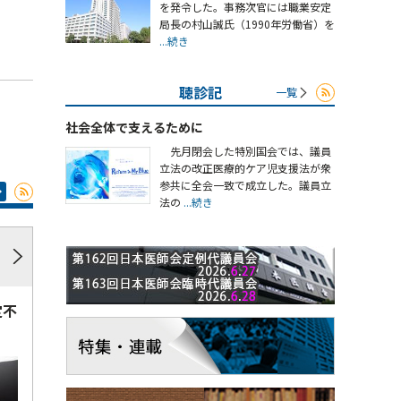
を発令した。事務次官には職業安定
局長の村山誠氏（1990年労働省）を
...続き
聴診記
一覧
社会全体で支えるために
先月閉会した特別国会では、議員
立法の改正医療的ケア児支援法が衆
参共に全会一致で成立した。議員立
法の
...続き
定不