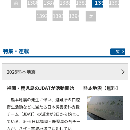
ー
1386
1387
1388
1389
1390
1391
前
ジ
1392
1393
1394
次
特集・連載
一覧
2026熊本地震
福岡・鹿児島のJDATが活動開始 熊本地震【無料】
熊本地震の発生に伴い、避難所の口腔
衛生活動などに当たる日本災害歯科支援
チーム（JDAT）の派遣が3日から始まっ
ている。3～6日は福岡・鹿児島の各チー
ムが、八代・宇城地域で活動してい