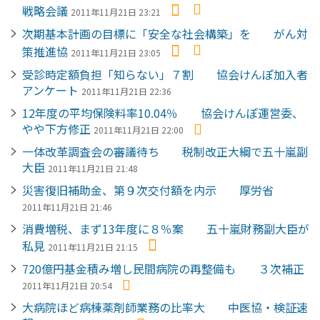
戦略会議
2011年11月21日 23:21
次期基本計画の目標に「安全な社会構築」を がん対
策推進協
2011年11月21日 23:05
受診時定額負担「知らない」７割 協会けんぽ加入者
アンケート
2011年11月21日 22:36
12年度の平均保険料率10.04％ 協会けんぽ運営委、
やや下方修正
2011年11月21日 22:00
一体改革調査会の審議待ち 税制改正大綱で五十嵐副
大臣
2011年11月21日 21:48
災害復旧補助金、第９次交付額を内示 厚労省
2011年11月21日 21:46
消費増税、まず13年度に８％案 五十嵐財務副大臣が
私見
2011年11月21日 21:15
720億円基金積み増し民間病院の再整備も ３次補正
2011年11月21日 20:54
大病院ほど病棟薬剤師業務の比率大 中医協・検証速