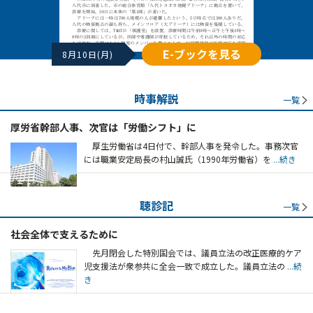
E-ブックを見る
8月10日(月)
時事解説
一覧
厚労省幹部人事、次官は「労働シフト」に
厚生労働省は4日付で、幹部人事を発令した。事務次官
には職業安定局長の村山誠氏（1990年労働省）を
...続き
聴診記
一覧
社会全体で支えるために
先月閉会した特別国会では、議員立法の改正医療的ケア
児支援法が衆参共に全会一致で成立した。議員立法の
...続
き