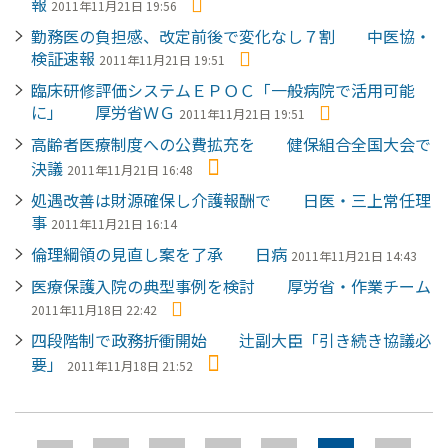
報
2011年11月21日 19:56
勤務医の負担感、改定前後で変化なし７割 中医協・
検証速報
2011年11月21日 19:51
臨床研修評価システムＥＰＯＣ「一般病院で活用可能
に」 厚労省ＷＧ
2011年11月21日 19:51
高齢者医療制度への公費拡充を 健保組合全国大会で
決議
2011年11月21日 16:48
処遇改善は財源確保し介護報酬で 日医・三上常任理
事
2011年11月21日 16:14
倫理綱領の見直し案を了承 日病
2011年11月21日 14:43
医療保護入院の典型事例を検討 厚労省・作業チーム
2011年11月18日 22:42
四段階制で政務折衝開始 辻副大臣「引き続き協議必
要」
2011年11月18日 21:52
ペ