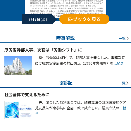
E-ブックを見る
8月7日(金)
時事解説
一覧
厚労省幹部人事、次官は「労働シフト」に
厚生労働省は4日付で、幹部人事を発令した。事務次官
には職業安定局長の村山誠氏（1990年労働省）を
...続き
聴診記
一覧
社会全体で支えるために
先月閉会した特別国会では、議員立法の改正医療的ケア
児支援法が衆参共に全会一致で成立した。議員立法の
...続
き