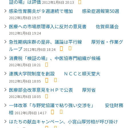
証の場」は評価
2012年1月6日 20:13
感染性胃腸炎が９週連続で増加 感染症週報第50週
2012年1月6日 19:57
医療への市場原理導入に反対の意見書 佐賀県議会
2012年1月6日 19:24
急性期病床群の是非、議論は平行線 厚労省・作業グ
ループ
2012年1月6日 18:24
消費税「検証の場」、中医協専門組織が候補
2012年1月6日 18:21
連携大学院制度を創設 ＮＣＣと順天堂大
2012年1月6日 18:05
医療部会改革意見をＨＰで公表 厚労省
2012年1月6日 18:05
一体改革「与野党協議で粘り強い交渉を」 安住財務
相
2012年1月6日 14:17
はたちの献血キャンペーン、小宮山厚労相が呼び掛け