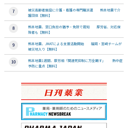
被災高齢者施設に介護・看護の専門職派遣 熊本地震で介
護団体【無料】
熊本地震、窓口負担の猶予・免除で周知 厚労省、対応保
険者も【無料】
熊本地震、JMATによる支援活動開始 福岡・宮崎チームが
被災地入り【無料】
熊本地震1週間、厚労相「関連死抑制に万全期す」 熱中症
予防に重点【無料】