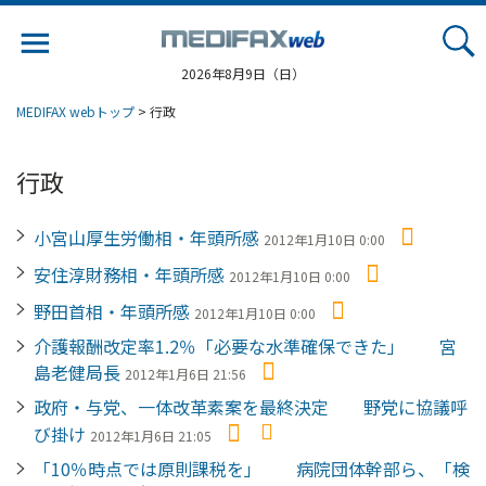
Jump
to
navigation
2026年8月9日（日）
MEDIFAX webトップ
> 行政
行政
小宮山厚生労働相・年頭所感
2012年1月10日 0:00
安住淳財務相・年頭所感
2012年1月10日 0:00
野田首相・年頭所感
2012年1月10日 0:00
介護報酬改定率1.2％「必要な水準確保できた」 宮
島老健局長
2012年1月6日 21:56
政府・与党、一体改革素案を最終決定 野党に協議呼
び掛け
2012年1月6日 21:05
「10％時点では原則課税を」 病院団体幹部ら、「検