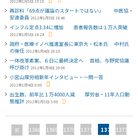
2012年1月5日 19:10
再診料「69点が議論のスタートではない」 中医協・
安達委員
2012年1月5日 18:46
インフル定点3.34に増加 患者報告数は１万人突破
2012年1月5日 18:24
政府・医療イノベ推進室長に東京大・松本氏 中村氏
の後任
2012年1月4日 20:10
一体改革素案、６日に最終決定へ 首相、与野党協議
呼び掛け
2012年1月4日 20:06
小宮山厚労相新年インタビュー・一問一答
2012年1月4日 0:00
出生数、前年比１万4000人減 厚労省・11年人口動
態推計
2012年1月1日 5:00
ペ
ー
1368
1369
1370
1371
1372
1373
前