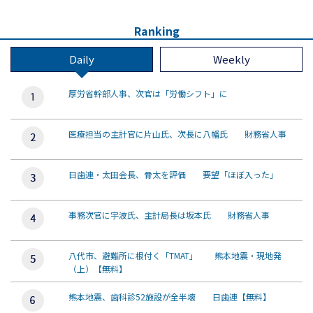
Ranking
Daily
Weekly
厚労省幹部人事、次官は「労働シフト」に
医療担当の主計官に片山氏、次長に八幡氏 財務省人事
日歯連・太田会長、骨太を評価 要望「ほぼ入った」
事務次官に宇波氏、主計局長は坂本氏 財務省人事
八代市、避難所に根付く「TMAT」 熊本地震・現地発
（上）【無料】
熊本地震、歯科診52施設が全半壊 日歯連【無料】