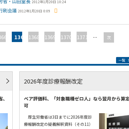
労省・山田室長
2012年1月20日 10:24
行刷会議
2012年1月20日 0:09
366
1367
1368
1369
1370
1371
…
次
一覧
2026年度診療報酬改定
省、
ベア評価料、「対象職種ゼロ人」なら翌月から算
可
厚生労働省は3日までに2026年度診
療報酬改定の疑義解釈資料（その11）