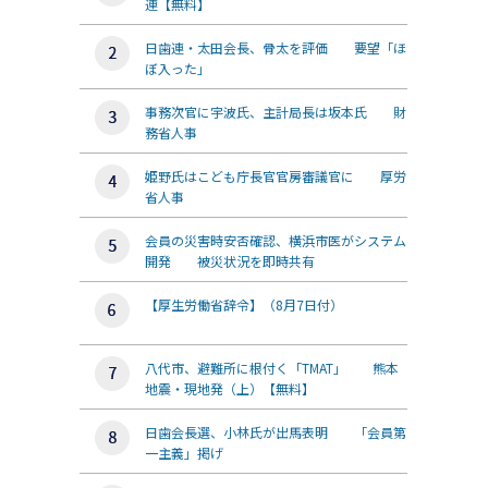
連【無料】
日歯連・太田会長、骨太を評価 要望「ほ
ぼ入った」
事務次官に宇波氏、主計局長は坂本氏 財
務省人事
姫野氏はこども庁長官官房審議官に 厚労
省人事
会員の災害時安否確認、横浜市医がシステム
開発 被災状況を即時共有
【厚生労働省辞令】（8月7日付）
八代市、避難所に根付く「TMAT」 熊本
地震・現地発（上）【無料】
日歯会長選、小林氏が出馬表明 「会員第
一主義」掲げ