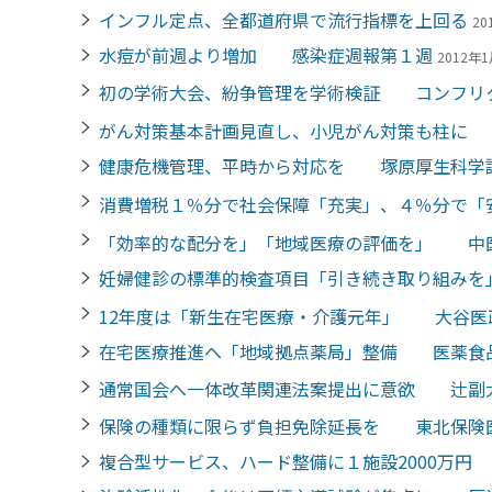
インフル定点、全都道府県で流行指標を上回る
20
水痘が前週より増加 感染症週報第１週
2012年1
初の学術大会、紛争管理を学術検証 コンフリ
がん対策基本計画見直し、小児がん対策も柱に
健康危機管理、平時から対応を 塚原厚生科学
消費増税１％分で社会保障「充実」、４％分で
「効率的な配分を」「地域医療の評価を」 中
妊婦健診の標準的検査項目「引き続き取り組み
12年度は「新生在宅医療・介護元年」 大谷医
在宅医療推進へ「地域拠点薬局」整備 医薬食
通常国会へ一体改革関連法案提出に意欲 辻副
保険の種類に限らず負担免除延長を 東北保険
複合型サービス、ハード整備に１施設2000万