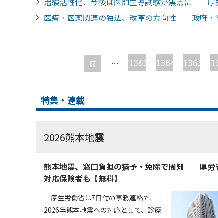
治験活性化、今後は医師主導試験が焦点に 厚
医療・医薬関連の独法、改革の方向性 政府・
ペ
ー
1363
1364
1365
1
…
前
ジ
特集・連載
2026熊本地震
熊本地震、窓口負担の猶予・免除で周知 厚労
対応保険者も【無料】
厚生労働省は7日付の事務連絡で、
2026年熊本地震への対応として、診療