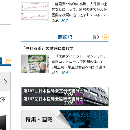
建設費や物価の高騰、人件費の上
昇などによって、病院の建て替えが
困難な状況に追い込まれている。こ
の危
...続き
聴診記
一覧
「やせる薬」の誘惑に負けず
「医療ダイエット マンジャロ。
食欲コントロールで理想の体へ」。
7月上旬、厚生労働省へ向かう道す
がら
...続き
定不