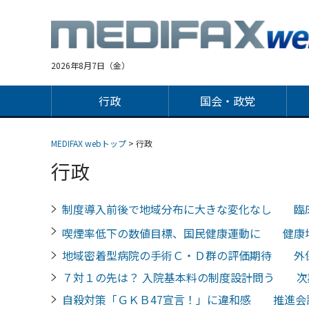
Jump
to
navigation
2026年8月7日（金）
行政
国会・政党
MEDIFAX webトップ
> 行政
行政
制度導入前後で地域分布に大きな変化なし 臨
喫煙率低下の数値目標、国民健康運動に 健康
地域密着型病院の手術Ｃ・Ｄ群の評価期待 外
７対１の先は？ 入院基本料の制度設計問う 次
自殺対策「ＧＫＢ47宣言！」に違和感 推進会