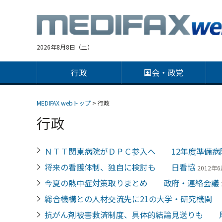
Jump
to
navigation
2026年8月8日（土）
行政
国会・政党
MEDIFAX webトップ
> 行政
行政
ＮＴＴ関東病院がＤＰＣ参入へ 12年度準備病
将来の看護体制、独自に検討も 日看協
2012年6
今夏の熱中症対策取りまとめ 政府・連絡会議
総合機構との人材交流先に21の大学・研究機関
抗がん剤被害救済制度、具体的結論見送りも 