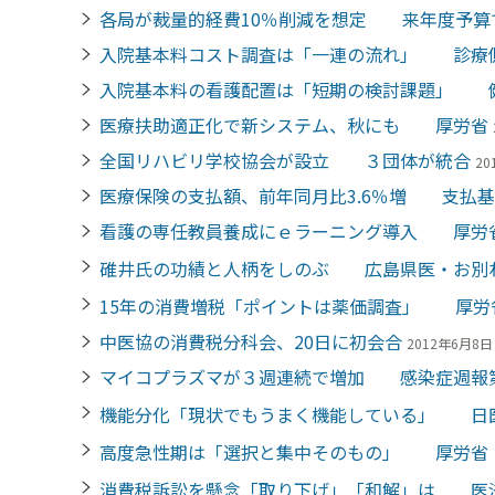
各局が裁量的経費10％削減を想定 来年度予算
入院基本料コスト調査は「一連の流れ」 診療
入院基本料の看護配置は「短期の検討課題」 
医療扶助適正化で新システム、秋にも 厚労省
全国リハビリ学校協会が設立 ３団体が統合
20
医療保険の支払額、前年同月比3.6％増 支払
看護の専任教員養成にｅラーニング導入 厚労
碓井氏の功績と人柄をしのぶ 広島県医・お別
15年の消費増税「ポイントは薬価調査」 厚労
中医協の消費税分科会、20日に初会合
2012年6月8日 
マイコプラズマが３週連続で増加 感染症週報第
機能分化「現状でもうまく機能している」 日
高度急性期は「選択と集中そのもの」 厚労省
消費税訴訟を懸念「取り下げ」「和解」は 医