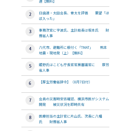
連【無料】
日歯連・太田会長、骨太を評価 要望「ほ
ぼ入った」
事務次官に宇波氏、主計局長は坂本氏 財
務省人事
八代市、避難所に根付く「TMAT」 熊本
地震・現地発（上）【無料】
姫野氏はこども庁長官官房審議官に 厚労
省人事
【厚生労働省辞令】（8月7日付）
会員の災害時安否確認、横浜市医がシステム
開発 被災状況を即時共有
医療担当の主計官に片山氏、次長に八幡
氏 財務省人事