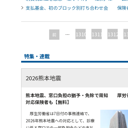
支払基金、初のブロック別打ち合わせ会 保険
ペ
ー
1310
1311
1312
1
…
前
ジ
特集・連載
2026熊本地震
熊本地震、窓口負担の猶予・免除で周知 厚労
対応保険者も【無料】
厚生労働省は7日付の事務連絡で、
2026年熊本地震への対応として、診療
に係る窓口での一部負担金などの支払