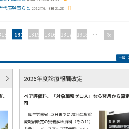
者代表幹事らと
2012年6月8日 21:28
313
1314
1315
1316
1317
1318
…
次
一覧
2026年度診療報酬改定
省、
ベア評価料、「対象職種ゼロ人」なら翌月から算
可
厚生労働省は3日までに2026年度診
療報酬改定の疑義解釈資料（その11）
を示し、ベースアップ評価料につい