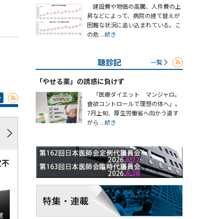
建設費や物価の高騰、人件費の上
昇などによって、病院の建て替えが
困難な状況に追い込まれている。こ
の危
...続き
聴診記
一覧
「やせる薬」の誘惑に負けず
「医療ダイエット マンジャロ。
食欲コントロールで理想の体へ」。
7月上旬、厚生労働省へ向かう道す
がら
...続き
定不