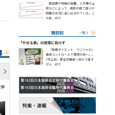
建設費や物価の高騰、人件費の上
昇などによって、病院の建て替えが
困難な状況に追い込まれている。こ
の危
...続き
聴診記
一覧
「やせる薬」の誘惑に負けず
「医療ダイエット マンジャロ。
食欲コントロールで理想の体へ」。
7月上旬、厚生労働省へ向かう道す
がら
...続き
定不