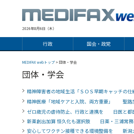
Jump
to
navigation
2026年8月6日（木）
行政
国会・政党
MEDIFAX webトップ
> 団体・学会
団体・学会
精神障害者の地域生活「ＳＯＳ早期キャッチの仕
精神医療「地域ケアと入院、両方重要」 聖路
ゼロ歳児の虐待防止、行政と連携を 日医と都
新薬創出加算 恒久化も選択肢 日薬・三浦常務
安心してワクチン接種できる環境整備を 新潟