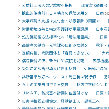
公益社団法人の定款案を採択 日精協代議員会
観血的治療前ＨＩＶ検査の保険適用を 日病
20
大学病院の支援は交付金・診療報酬の両面で 
労働環境改善と特定看護師が重要課題 日本看
処方箋記載方法標準化へ「用法用語集」 日薬
高齢者の処方一元管理の仕組み検討を 秋下・
定額負担、病院団体も「容認できない」 “大病
病院機能評価、新たに31病院を認定 医療機能
受診時定額負担導入に断固反対 近医連が決議
診断基準改訂へ、ウエスト周囲長は現行値 肥
Ａｉの実施費用で意見交換 都内で学術シンポ
ＪＭＡＴ、防災基本計画に位置付けを 日医・
災害時相互支援協定、経験踏まえ一部修正へ 
受診時定額負担導入は断固反対 十四大都市医