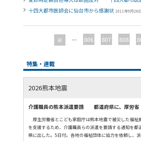
十四大都市医師会に仙台市から感謝状
2011年9月26日 
ペ
ー
806
807
808
8
…
前
ジ
特集・連載
2026熊本地震
介護職員の熊本派遣要請 都道府県に、厚労省
厚生労働省とこども家庭庁は熊本地震で被災した福祉
を支援するため、介護職員らの派遣を要請する通知を都
県に出した。5日付。各地の福祉団体に協力を依頼し、