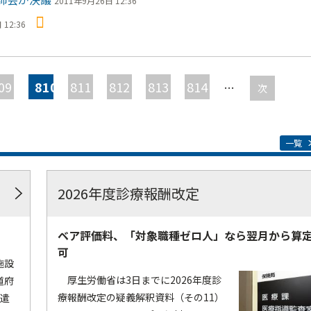
2011年9月26日 12:36
12:36
09
810
811
812
813
814
…
次
一覧
2026年度診療報酬改定
ベア評価料、「対象職種ゼロ人」なら翌月から算
可
施設
厚生労働省は3日までに2026年度診
道府
療報酬改定の疑義解釈資料（その11）
派遣