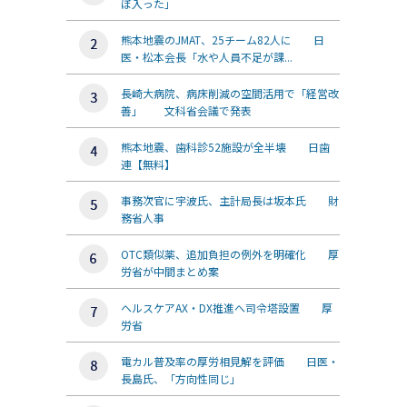
ぼ入った」
熊本地震のJMAT、25チーム82人に 日
医・松本会長「水や人員不足が課...
長崎大病院、病床削減の空間活用で「経営改
善」 文科省会議で発表
熊本地震、歯科診52施設が全半壊 日歯
連【無料】
事務次官に宇波氏、主計局長は坂本氏 財
務省人事
OTC類似薬、追加負担の例外を明確化 厚
労省が中間まとめ案
ヘルスケアAX・DX推進へ司令塔設置 厚
労省
電カル普及率の厚労相見解を評価 日医・
長島氏、「方向性同じ」