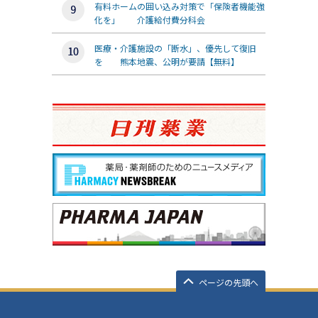
有料ホームの囲い込み対策で「保険者機能強
化を」 介護給付費分科会
医療・介護施設の「断水」、優先して復旧
を 熊本地震、公明が要請【無料】
ページの先頭へ