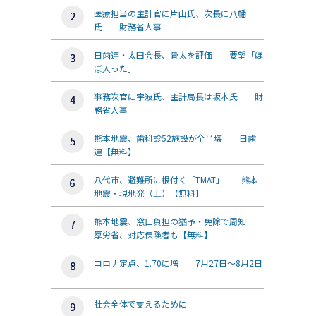
医療担当の主計官に片山氏、次長に八幡
氏 財務省人事
日歯連・太田会長、骨太を評価 要望「ほ
ぼ入った」
事務次官に宇波氏、主計局長は坂本氏 財
務省人事
熊本地震、歯科診52施設が全半壊 日歯
連【無料】
八代市、避難所に根付く「TMAT」 熊本
地震・現地発（上）【無料】
熊本地震、窓口負担の猶予・免除で周知
厚労省、対応保険者も【無料】
コロナ定点、1.70に増 7月27日～8月2日
社会全体で支えるために