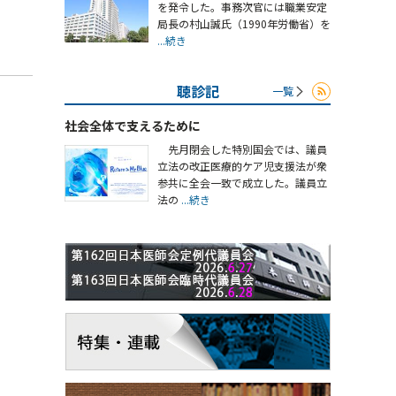
を発令した。事務次官には職業安定
局長の村山誠氏（1990年労働省）を
...続き
聴診記
一覧
社会全体で支えるために
先月閉会した特別国会では、議員
立法の改正医療的ケア児支援法が衆
参共に全会一致で成立した。議員立
法の
...続き