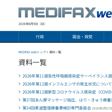
Jump
to
navigation
2026年8月9日（日）
行政
国会・政党
MEDIFAX webトップ
> 資料一覧
資料一覧
2026年第11週急性呼吸器感染症サーベイランス
2026年第12週インフルエンザの発生状況について
2026年第12週新型コロナウイルス感染症（COVI
第37回あん摩マッサージ指圧、はり・きゅう療養
第34回柔道整復療養費検討専門委員会
2026年3月27