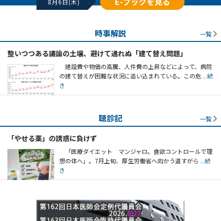
E-ブックを見る
8月6日(木)
時事解説
一覧
整いつつある議論の土壌、避けて通れぬ「建て替え問題」
建設費や物価の高騰、人件費の上昇などによって、病院
の建て替えが困難な状況に追い込まれている。この危
...続
き
聴診記
一覧
「やせる薬」の誘惑に負けず
「医療ダイエット マンジャロ。食欲コントロールで理
想の体へ」。7月上旬、厚生労働省へ向かう道すがら
...続
き