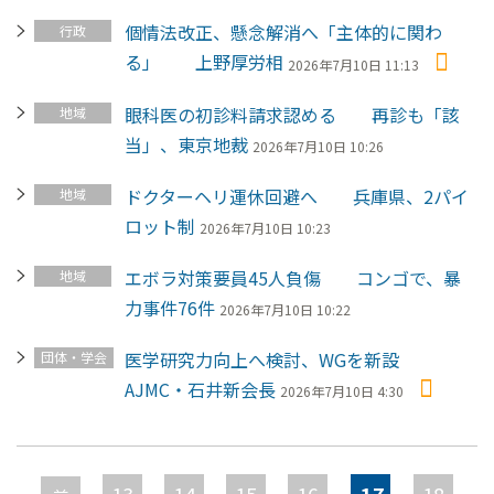
個情法改正、懸念解消へ「主体的に関わ
行政
る」 上野厚労相
2026年7月10日 11:13
眼科医の初診料請求認める 再診も「該
地域
当」、東京地裁
2026年7月10日 10:26
ドクターヘリ運休回避へ 兵庫県、2パイ
地域
ロット制
2026年7月10日 10:23
エボラ対策要員45人負傷 コンゴで、暴
地域
力事件76件
2026年7月10日 10:22
医学研究力向上へ検討、WGを新設
団体・学会
AJMC・石井新会長
2026年7月10日 4:30
ペ
ー
13
14
15
16
17
18