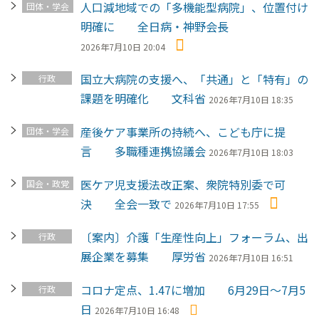
人口減地域での「多機能型病院」、位置付け
団体・学会
明確に 全日病・神野会長
2026年7月10日 20:04
国立大病院の支援へ、「共通」と「特有」の
行政
課題を明確化 文科省
2026年7月10日 18:35
産後ケア事業所の持続へ、こども庁に提
団体・学会
言 多職種連携協議会
2026年7月10日 18:03
医ケア児支援法改正案、衆院特別委で可
国会・政党
決 全会一致で
2026年7月10日 17:55
〔案内〕介護「生産性向上」フォーラム、出
行政
展企業を募集 厚労省
2026年7月10日 16:51
コロナ定点、1.47に増加 6月29日～7月5
行政
日
2026年7月10日 16:48