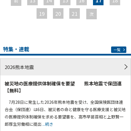
前
ジ
19
20
21
次
特集・連載
一覧
2026熊本地震
被災地の医療提供体制確保を要望 熊本地震で保団連
【無料】
7月28日に発生した2026年熊本地震を受け、全国保険医団体連
合会（保団連）は6日、被災者の命と健康を守る医療支援と被災地
の医療提供体制確保を求める要望書を、高市早苗首相と上野賢一
郎厚生労働相に提出
...続き