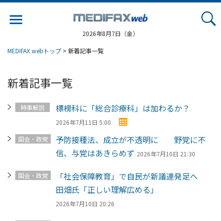
Jump
to
navigation
2026年8月7日（金）
MEDIFAX webトップ
> 新着記事一覧
新着記事一覧
標榜科に「総合診療科」は加わるか？
時事解説
2026年7月11日 5:00
予防接種法、成立が不透明に 野党に不
国会・政党
信、与党はあきらめず
2026年7月10日 21:30
「社会保障教育」で自民が新議連発足へ
国会・政党
田畑氏「正しい理解広める」
2026年7月10日 20:26