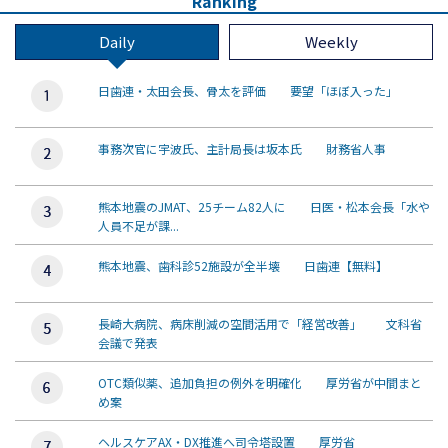
Ranking
Daily
Weekly
日歯連・太田会長、骨太を評価 要望「ほぼ入った」
事務次官に宇波氏、主計局長は坂本氏 財務省人事
熊本地震のJMAT、25チーム82人に 日医・松本会長「水や
人員不足が課...
熊本地震、歯科診52施設が全半壊 日歯連【無料】
長崎大病院、病床削減の空間活用で「経営改善」 文科省
会議で発表
OTC類似薬、追加負担の例外を明確化 厚労省が中間まと
め案
ヘルスケアAX・DX推進へ司令塔設置 厚労省