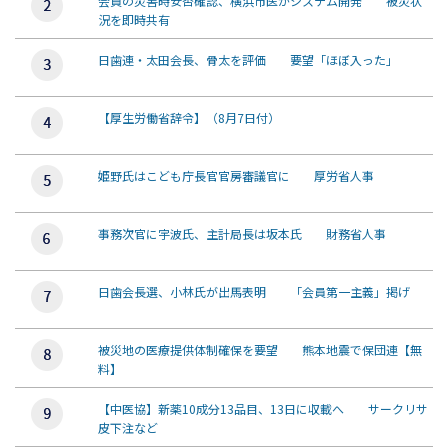
会員の災害時安否確認、横浜市医がシステム開発 被災状
況を即時共有
日歯連・太田会長、骨太を評価 要望「ほぼ入った」
【厚生労働省辞令】（8月7日付）
姫野氏はこども庁長官官房審議官に 厚労省人事
事務次官に宇波氏、主計局長は坂本氏 財務省人事
日歯会長選、小林氏が出馬表明 「会員第一主義」掲げ
被災地の医療提供体制確保を要望 熊本地震で保団連【無
料】
【中医協】新薬10成分13品目、13日に収載へ サークリサ
皮下注など