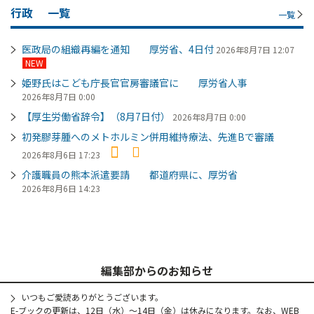
行政
一覧
一覧
医政局の組織再編を通知 厚労省、4日付
2026年8月7日 12:07
NEW
姫野氏はこども庁長官官房審議官に 厚労省人事
2026年8月7日 0:00
【厚生労働省辞令】（8月7日付）
2026年8月7日 0:00
初発膠芽腫へのメトホルミン併用維持療法、先進Bで審議
2026年8月6日 17:23
介護職員の熊本派遣要請 都道府県に、厚労省
2026年8月6日 14:23
編集部からのお知らせ
いつもご愛読ありがとうございます。
E-ブックの更新は、12日（水）～14日（金）は休みになります。なお、WEB