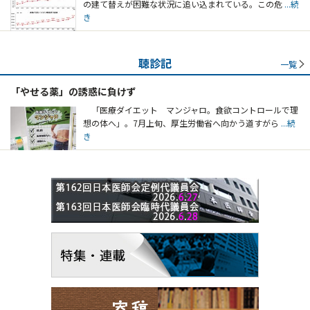
の建て替えが困難な状況に追い込まれている。この危
...続
き
聴診記
一覧
「やせる薬」の誘惑に負けず
「医療ダイエット マンジャロ。食欲コントロールで理
想の体へ」。7月上旬、厚生労働省へ向かう道すがら
...続
き