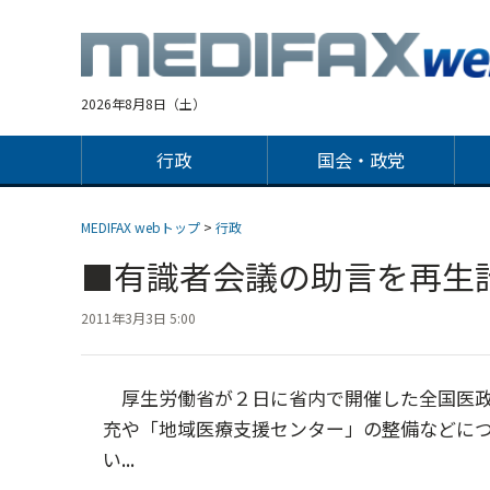
Jump
to
navigation
2026年8月8日（土）
行政
国会・政党
MEDIFAX webトップ
>
行政
■有識者会議の助言を再生
2011年3月3日 5:00
厚生労働省が２日に省内で開催した全国医政
充や「地域医療支援センター」の整備などにつ
い...