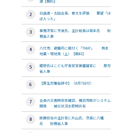
連【無料】
日歯連・太田会長、骨太を評価 要望「ほ
ぼ入った」
事務次官に宇波氏、主計局長は坂本氏 財
務省人事
八代市、避難所に根付く「TMAT」 熊本
地震・現地発（上）【無料】
姫野氏はこども庁長官官房審議官に 厚労
省人事
【厚生労働省辞令】（8月7日付）
会員の災害時安否確認、横浜市医がシステム
開発 被災状況を即時共有
医療担当の主計官に片山氏、次長に八幡
氏 財務省人事