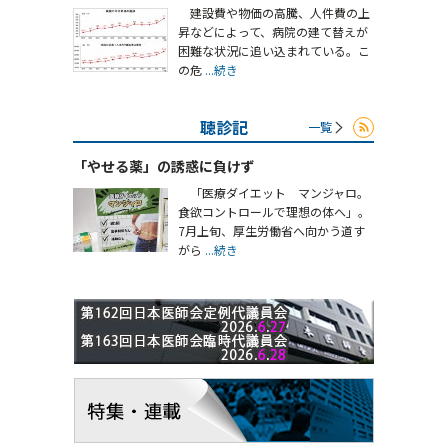
建設費や物価の高騰、人件費の上
昇などによって、病院の建て替えが
困難な状況に追い込まれている。こ
の危
...続き
聴診記
一覧
「やせる薬」の誘惑に負けず
「医療ダイエット マンジャロ。
食欲コントロールで理想の体へ」。
7月上旬、厚生労働省へ向かう道す
がら
...続き