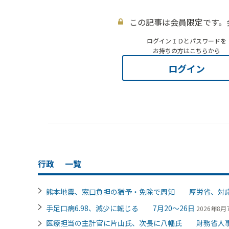
この記事は会員限定です。
ログインＩＤとパスワードを
お持ちの方はこちらから
ログイン
行政
一覧
熊本地震、窓口負担の猶予・免除で周知 厚労省、対
手足口病6.98、減少に転じる 7月20～26日
2026年8月7
医療担当の主計官に片山氏、次長に八幡氏 財務省人