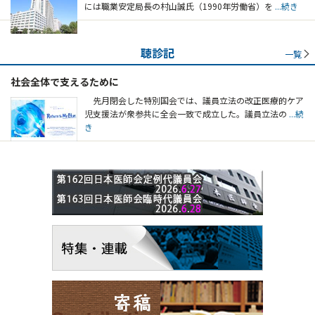
には職業安定局長の村山誠氏（1990年労働省）を
...続き
聴診記
一覧
社会全体で支えるために
先月閉会した特別国会では、議員立法の改正医療的ケア
児支援法が衆参共に全会一致で成立した。議員立法の
...続
き