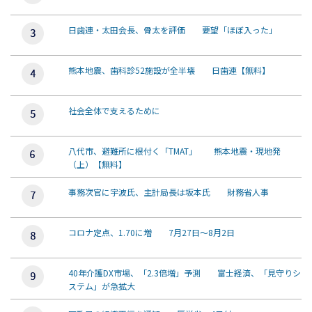
日歯連・太田会長、骨太を評価 要望「ほぼ入った」
熊本地震、歯科診52施設が全半壊 日歯連【無料】
社会全体で支えるために
八代市、避難所に根付く「TMAT」 熊本地震・現地発
（上）【無料】
事務次官に宇波氏、主計局長は坂本氏 財務省人事
コロナ定点、1.70に増 7月27日～8月2日
40年介護DX市場、「2.3倍増」予測 富士経済、「見守りシ
ステム」が急拡大