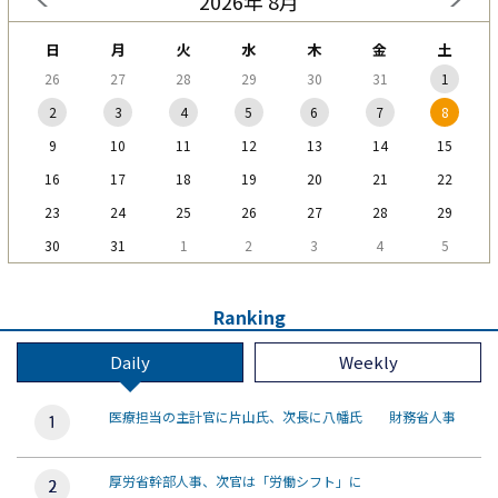
2026年 8月
日
月
火
水
木
金
土
26
27
28
29
30
31
1
2
3
4
5
6
7
8
9
10
11
12
13
14
15
16
17
18
19
20
21
22
23
24
25
26
27
28
29
30
31
1
2
3
4
5
Ranking
Daily
Weekly
医療担当の主計官に片山氏、次長に八幡氏 財務省人事
厚労省幹部人事、次官は「労働シフト」に