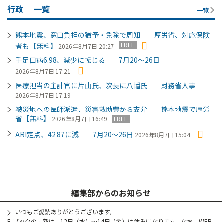
行政
一覧
一覧
熊本地震、窓口負担の猶予・免除で周知 厚労省、対応保険
FREE
者も【無料】
2026年8月7日 20:27
手足口病6.98、減少に転じる 7月20～26日
2026年8月7日 17:21
医療担当の主計官に片山氏、次長に八幡氏 財務省人事
2026年8月7日 17:19
被災地への医師派遣、災害救助費から支弁 熊本地震で厚労
省【無料】
2026年8月7日 16:49
FREE
ARI定点、42.87に減 7月20～26日
2026年8月7日 15:04
編集部からのお知らせ
いつもご愛読ありがとうございます。
E-ブックの更新は、12日（水）～14日（金）は休みになります。なお、WEB