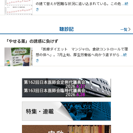
の建て替えが困難な状況に追い込まれている。この危
...続
き
聴診記
一覧
「やせる薬」の誘惑に負けず
「医療ダイエット マンジャロ。食欲コントロールで理
想の体へ」。7月上旬、厚生労働省へ向かう道すがら
...続
き