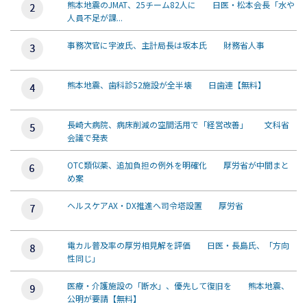
熊本地震のJMAT、25チーム82人に 日医・松本会長「水や
人員不足が課...
事務次官に宇波氏、主計局長は坂本氏 財務省人事
熊本地震、歯科診52施設が全半壊 日歯連【無料】
長崎大病院、病床削減の空間活用で「経営改善」 文科省
会議で発表
OTC類似薬、追加負担の例外を明確化 厚労省が中間まと
め案
ヘルスケアAX・DX推進へ司令塔設置 厚労省
電カル普及率の厚労相見解を評価 日医・長島氏、「方向
性同じ」
医療・介護施設の「断水」、優先して復旧を 熊本地震、
公明が要請【無料】