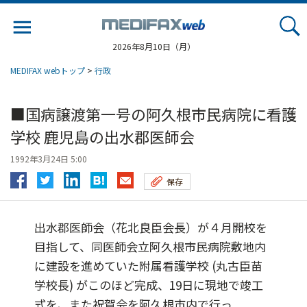
Jump
to
navigation
2026年8月10日（月）
MEDIFAX webトップ
>
行政
■国病譲渡第一号の阿久根市民病院に看護
学校 鹿児島の出水郡医師会
1992年3月24日 5:00
保存
出水郡医師会（花北良臣会長）が４月開校を
目指して、同医師会立阿久根市民病院敷地内
に建設を進めていた附属看護学校 (丸古臣苗
学校長) がこのほど完成、19日に現地で竣工
式を、また祝賀会を阿久根市内で行っ...