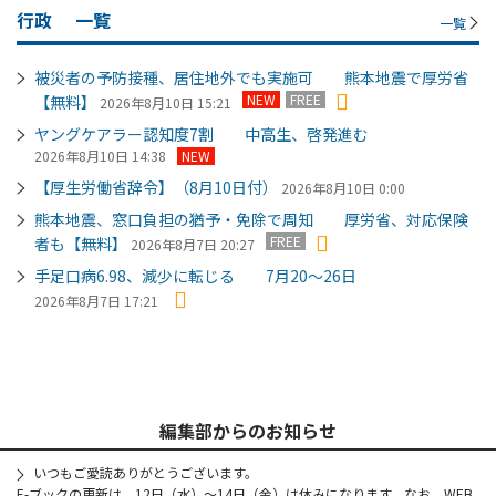
行政
一覧
一覧
被災者の予防接種、居住地外でも実施可 熊本地震で厚労省
NEW
FREE
【無料】
2026年8月10日 15:21
ヤングケアラー認知度7割 中高生、啓発進む
2026年8月10日 14:38
NEW
【厚生労働省辞令】（8月10日付）
2026年8月10日 0:00
熊本地震、窓口負担の猶予・免除で周知 厚労省、対応保険
FREE
者も【無料】
2026年8月7日 20:27
手足口病6.98、減少に転じる 7月20～26日
2026年8月7日 17:21
編集部からのお知らせ
いつもご愛読ありがとうございます。
E-ブックの更新は、12日（水）～14日（金）は休みになります。なお、WEB