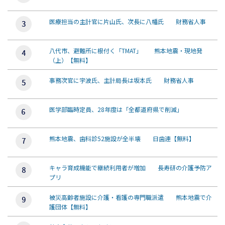
医療担当の主計官に片山氏、次長に八幡氏 財務省人事
八代市、避難所に根付く「TMAT」 熊本地震・現地発
（上）【無料】
事務次官に宇波氏、主計局長は坂本氏 財務省人事
医学部臨時定員、28年度は「全都道府県で削減」
熊本地震、歯科診52施設が全半壊 日歯連【無料】
キャラ育成機能で継続利用者が増加 長寿研の介護予防ア
プリ
被災高齢者施設に介護・看護の専門職派遣 熊本地震で介
護団体【無料】