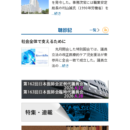
を発令した。事務次官には職業安定
局長の村山誠氏（1990年労働省）を
...続き
聴診記
一覧
社会全体で支えるために
先月閉会した特別国会では、議員
立法の改正医療的ケア児支援法が衆
参共に全会一致で成立した。議員立
法の
...続き