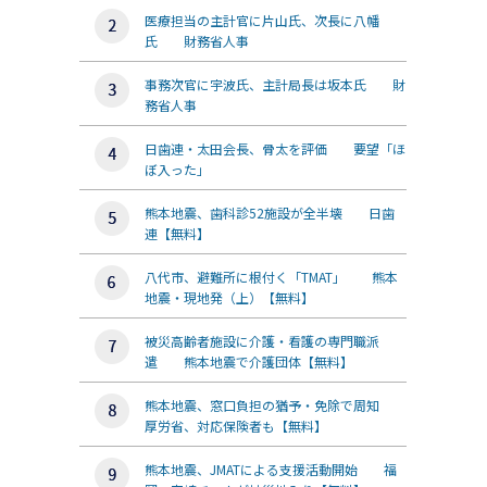
医療担当の主計官に片山氏、次長に八幡
氏 財務省人事
事務次官に宇波氏、主計局長は坂本氏 財
務省人事
日歯連・太田会長、骨太を評価 要望「ほ
ぼ入った」
熊本地震、歯科診52施設が全半壊 日歯
連【無料】
八代市、避難所に根付く「TMAT」 熊本
地震・現地発（上）【無料】
被災高齢者施設に介護・看護の専門職派
遣 熊本地震で介護団体【無料】
熊本地震、窓口負担の猶予・免除で周知
厚労省、対応保険者も【無料】
熊本地震、JMATによる支援活動開始 福