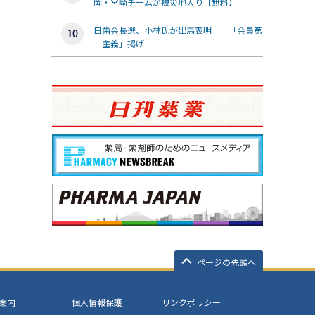
岡・宮崎チームが被災地入り【無料】
日歯会長選、小林氏が出馬表明 「会員第
一主義」掲げ
ページの先頭へ
案内
個人情報保護
リンクポリシー