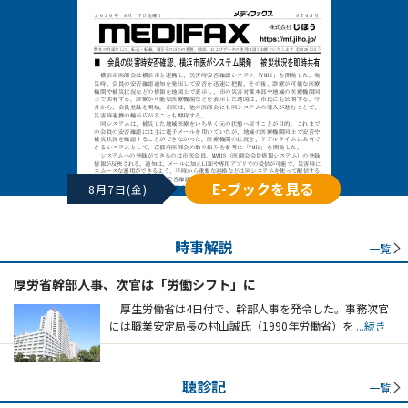
E-ブックを見る
8月7日(金)
時事解説
一覧
厚労省幹部人事、次官は「労働シフト」に
厚生労働省は4日付で、幹部人事を発令した。事務次官
には職業安定局長の村山誠氏（1990年労働省）を
...続き
聴診記
一覧