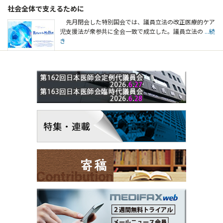
社会全体で支えるために
先月閉会した特別国会では、議員立法の改正医療的ケア
児支援法が衆参共に全会一致で成立した。議員立法の
...続
き