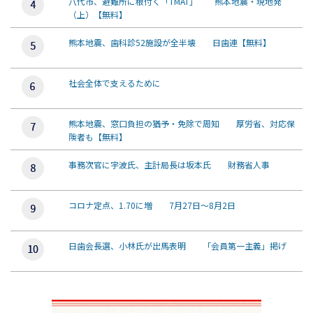
八代市、避難所に根付く「TMAT」 熊本地震・現地発
（上）【無料】
熊本地震、歯科診52施設が全半壊 日歯連【無料】
社会全体で支えるために
熊本地震、窓口負担の猶予・免除で周知 厚労省、対応保
険者も【無料】
事務次官に宇波氏、主計局長は坂本氏 財務省人事
コロナ定点、1.70に増 7月27日～8月2日
日歯会長選、小林氏が出馬表明 「会員第一主義」掲げ