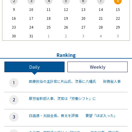
2
3
4
5
6
7
8
9
10
11
12
13
14
15
16
17
18
19
20
21
22
23
24
25
26
27
28
29
30
31
1
2
3
4
5
Ranking
Daily
Weekly
医療担当の主計官に片山氏、次長に八幡氏 財務省人事
厚労省幹部人事、次官は「労働シフト」に
日歯連・太田会長、骨太を評価 要望「ほぼ入った」