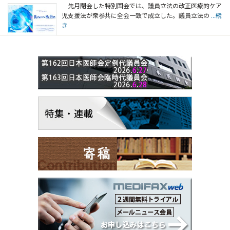
先月閉会した特別国会では、議員立法の改正医療的ケア
児支援法が衆参共に全会一致で成立した。議員立法の
...続
き