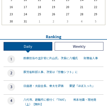
16
17
18
19
20
21
22
23
24
25
26
27
28
29
30
31
1
2
3
4
5
Ranking
Daily
Weekly
医療担当の主計官に片山氏、次長に八幡氏 財務省人事
厚労省幹部人事、次官は「労働シフト」に
日歯連・太田会長、骨太を評価 要望「ほぼ入った」
八代市、避難所に根付く「TMAT」 熊本地震・現地発
（上）【無料】