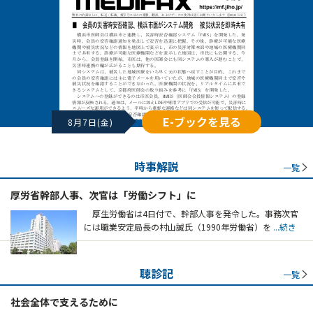
E-ブックを見る
8月7日(金)
時事解説
一覧
厚労省幹部人事、次官は「労働シフト」に
厚生労働省は4日付で、幹部人事を発令した。事務次官
には職業安定局長の村山誠氏（1990年労働省）を
...続き
聴診記
一覧
社会全体で支えるために