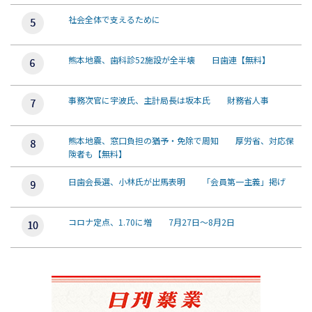
社会全体で支えるために
熊本地震、歯科診52施設が全半壊 日歯連【無料】
事務次官に宇波氏、主計局長は坂本氏 財務省人事
熊本地震、窓口負担の猶予・免除で周知 厚労省、対応保
険者も【無料】
日歯会長選、小林氏が出馬表明 「会員第一主義」掲げ
コロナ定点、1.70に増 7月27日～8月2日