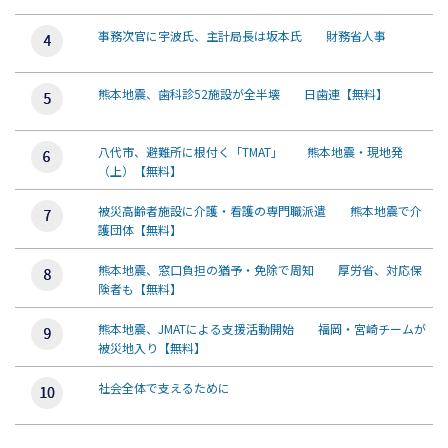
事務次官に宇波氏、主計局長は坂本氏 財務省人事
熊本地震、歯科診52施設が全半壊 日歯連【無料】
八代市、避難所に根付く「TMAT」 熊本地震・現地発
（上）【無料】
被災高齢者施設に介護・看護の専門職派遣 熊本地震で介
護団体【無料】
熊本地震、窓口負担の猶予・免除で周知 厚労省、対応保
険者も【無料】
熊本地震、JMATによる支援活動開始 福岡・宮崎チームが
被災地入り【無料】
社会全体で支えるために