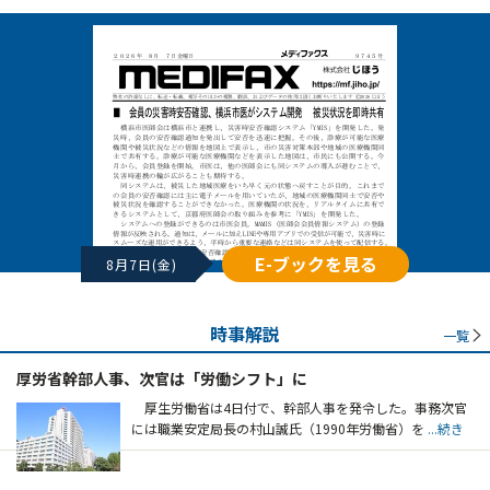
E-ブックを見る
8月7日(金)
時事解説
一覧
厚労省幹部人事、次官は「労働シフト」に
厚生労働省は4日付で、幹部人事を発令した。事務次官
には職業安定局長の村山誠氏（1990年労働省）を
...続き