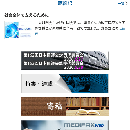
聴診記
一覧
社会全体で支えるために
先月閉会した特別国会では、議員立法の改正医療的ケア
児支援法が衆参共に全会一致で成立した。議員立法の
...続
き