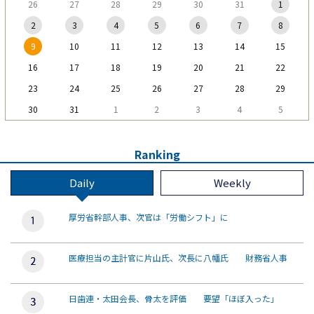
26
27
28
29
30
31
1
2
3
4
5
6
7
8
9
10
11
12
13
14
15
16
17
18
19
20
21
22
23
24
25
26
27
28
29
30
31
1
2
3
4
5
Ranking
Daily
Weekly
厚労省幹部人事、次官は「労働シフト」に
医療担当の主計官に片山氏、次長に八幡氏 財務省人事
日歯連・太田会長、骨太を評価 要望「ほぼ入った」