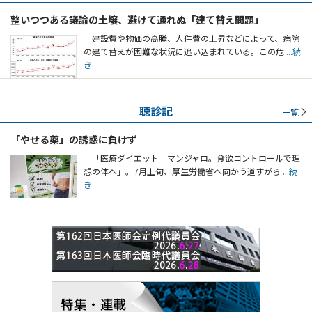
整いつつある議論の土壌、避けて通れぬ「建て替え問題」
建設費や物価の高騰、人件費の上昇などによって、病院
の建て替えが困難な状況に追い込まれている。この危
...続
き
聴診記
一覧
「やせる薬」の誘惑に負けず
「医療ダイエット マンジャロ。食欲コントロールで理
想の体へ」。7月上旬、厚生労働省へ向かう道すがら
...続
き