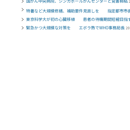
国がん中央病院、シンガポールがんセンターと覚書締結
特養など大規模修繕、補助要件見直しを 指定都市市
東京科学大が初の心臓移植 患者の待機期間短縮目指
緊急かつ大規模な対策を エボラ熱でWHO事務局長
20