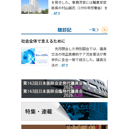
を発令した。事務次官には職業安定
局長の村山誠氏（1990年労働省）を
...続き
聴診記
一覧
社会全体で支えるために
先月閉会した特別国会では、議員
立法の改正医療的ケア児支援法が衆
参共に全会一致で成立した。議員立
法の
...続き