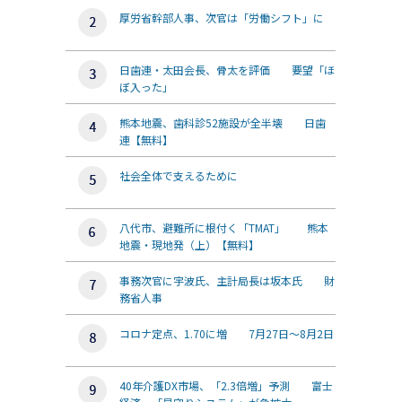
厚労省幹部人事、次官は「労働シフト」に
日歯連・太田会長、骨太を評価 要望「ほ
ぼ入った」
熊本地震、歯科診52施設が全半壊 日歯
連【無料】
社会全体で支えるために
八代市、避難所に根付く「TMAT」 熊本
地震・現地発（上）【無料】
事務次官に宇波氏、主計局長は坂本氏 財
務省人事
コロナ定点、1.70に増 7月27日～8月2日
40年介護DX市場、「2.3倍増」予測 富士