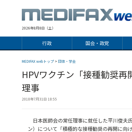
Jump
to
navigation
2026年8月8日（土）
行政
国会・政党
MEDIFAX webトップ
>
団体・学会
HPVワクチン「接種勧奨
理事
2018年7月31日 18:55
日本医師会の常任理事に就任した平川俊夫氏
ン）について「積極的な接種勧奨の再開に向