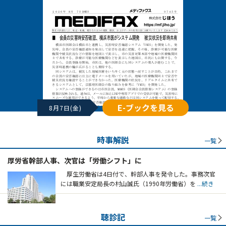
E-ブックを見る
8月7日(金)
時事解説
一覧
厚労省幹部人事、次官は「労働シフト」に
厚生労働省は4日付で、幹部人事を発令した。事務次官
には職業安定局長の村山誠氏（1990年労働省）を
...続き
聴診記
一覧