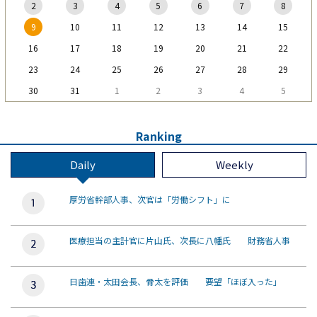
2
3
4
5
6
7
8
9
10
11
12
13
14
15
16
17
18
19
20
21
22
23
24
25
26
27
28
29
30
31
1
2
3
4
5
Ranking
Daily
Weekly
厚労省幹部人事、次官は「労働シフト」に
医療担当の主計官に片山氏、次長に八幡氏 財務省人事
日歯連・太田会長、骨太を評価 要望「ほぼ入った」