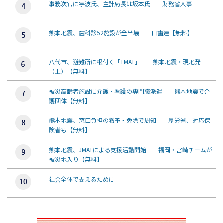
事務次官に宇波氏、主計局長は坂本氏 財務省人事
熊本地震、歯科診52施設が全半壊 日歯連【無料】
八代市、避難所に根付く「TMAT」 熊本地震・現地発
（上）【無料】
被災高齢者施設に介護・看護の専門職派遣 熊本地震で介
護団体【無料】
熊本地震、窓口負担の猶予・免除で周知 厚労省、対応保
険者も【無料】
熊本地震、JMATによる支援活動開始 福岡・宮崎チームが
被災地入り【無料】
社会全体で支えるために