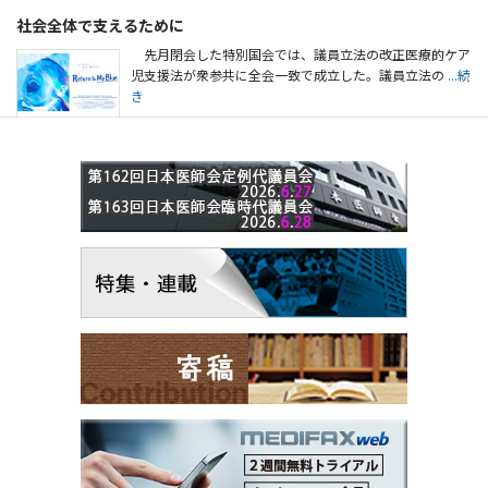
社会全体で支えるために
先月閉会した特別国会では、議員立法の改正医療的ケア
児支援法が衆参共に全会一致で成立した。議員立法の
...続
き