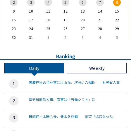
2
3
4
5
6
7
8
9
10
11
12
13
14
15
16
17
18
19
20
21
22
23
24
25
26
27
28
29
30
31
1
2
3
4
5
Ranking
Daily
Weekly
医療担当の主計官に片山氏、次長に八幡氏 財務省人事
厚労省幹部人事、次官は「労働シフト」に
日歯連・太田会長、骨太を評価 要望「ほぼ入った」