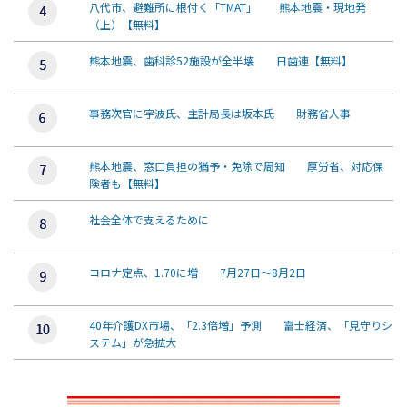
八代市、避難所に根付く「TMAT」 熊本地震・現地発
（上）【無料】
熊本地震、歯科診52施設が全半壊 日歯連【無料】
事務次官に宇波氏、主計局長は坂本氏 財務省人事
熊本地震、窓口負担の猶予・免除で周知 厚労省、対応保
険者も【無料】
社会全体で支えるために
コロナ定点、1.70に増 7月27日～8月2日
40年介護DX市場、「2.3倍増」予測 富士経済、「見守りシ
ステム」が急拡大