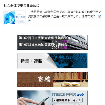
社会全体で支えるために
先月閉会した特別国会では、議員立法の改正医療的ケア
児支援法が衆参共に全会一致で成立した。議員立法の
...続
き