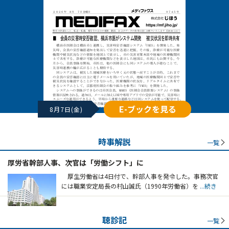
E-ブックを見る
8月7日(金)
時事解説
一覧
厚労省幹部人事、次官は「労働シフト」に
厚生労働省は4日付で、幹部人事を発令した。事務次官
には職業安定局長の村山誠氏（1990年労働省）を
...続き
聴診記
一覧