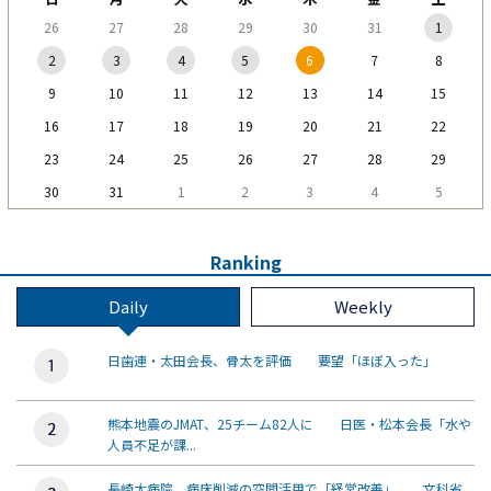
26
27
28
29
30
31
1
2
3
4
5
6
7
8
9
10
11
12
13
14
15
16
17
18
19
20
21
22
23
24
25
26
27
28
29
30
31
1
2
3
4
5
Ranking
Daily
Weekly
日歯連・太田会長、骨太を評価 要望「ほぼ入った」
熊本地震のJMAT、25チーム82人に 日医・松本会長「水や
人員不足が課...
長崎大病院、病床削減の空間活用で「経営改善」 文科省