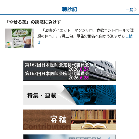
聴診記
一覧
「やせる薬」の誘惑に負けず
「医療ダイエット マンジャロ。食欲コントロールで理
想の体へ」。7月上旬、厚生労働省へ向かう道すがら
...続
き