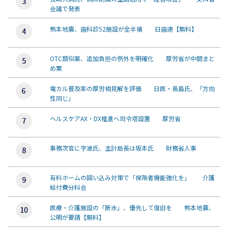
会議で発表
熊本地震、歯科診52施設が全半壊 日歯連【無料】
OTC類似薬、追加負担の例外を明確化 厚労省が中間まと
め案
電カル普及率の厚労相見解を評価 日医・長島氏、「方向
性同じ」
ヘルスケアAX・DX推進へ司令塔設置 厚労省
事務次官に宇波氏、主計局長は坂本氏 財務省人事
有料ホームの囲い込み対策で「保険者機能強化を」 介護
給付費分科会
医療・介護施設の「断水」、優先して復旧を 熊本地震、
公明が要請【無料】