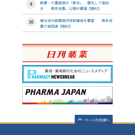
医療・介護施設の「断水」、優先して復旧
を 熊本地震、公明が要請【無料】
被災地の医療提供体制確保を要望 熊本地
震で保団連【無料】
ページの先頭へ