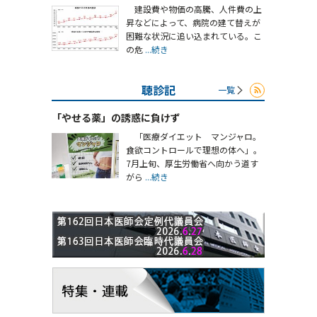
建設費や物価の高騰、人件費の上
昇などによって、病院の建て替えが
困難な状況に追い込まれている。こ
の危
...続き
聴診記
一覧
「やせる薬」の誘惑に負けず
「医療ダイエット マンジャロ。
食欲コントロールで理想の体へ」。
7月上旬、厚生労働省へ向かう道す
がら
...続き