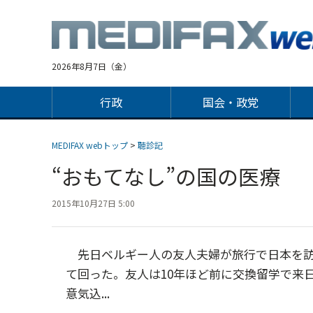
Jump
to
navigation
2026年8月7日（金）
行政
国会・政党
MEDIFAX webトップ
>
聴診記
“おもてなし”の国の医療
2015年10月27日 5:00
先日ベルギー人の友人夫婦が旅行で日本を訪
て回った。友人は10年ほど前に交換留学で来
意気込...