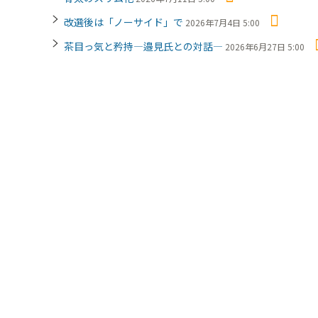
改選後は「ノーサイド」で
2026年7月4日 5:00
茶目っ気と矜持―邉見氏との対話―
2026年6月27日 5:00