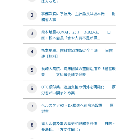
ぼ入った」
事務次官に宇波氏、主計局長は坂本氏 財
務省人事
熊本地震のJMAT、25チーム82人に 日
医・松本会長「水や人員不足が課...
熊本地震、歯科診52施設が全半壊 日歯
連【無料】
長崎大病院、病床削減の空間活用で「経営改
善」 文科省会議で発表
OTC類似薬、追加負担の例外を明確化 厚
労省が中間まとめ案
ヘルスケアAX・DX推進へ司令塔設置 厚
労省
電カル普及率の厚労相見解を評価 日医・
長島氏、「方向性同じ」