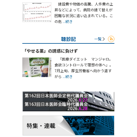
建設費や物価の高騰、人件費の上
昇などによって、病院の建て替えが
困難な状況に追い込まれている。こ
の危
...続き
聴診記
一覧
「やせる薬」の誘惑に負けず
「医療ダイエット マンジャロ。
食欲コントロールで理想の体へ」。
7月上旬、厚生労働省へ向かう道す
がら
...続き