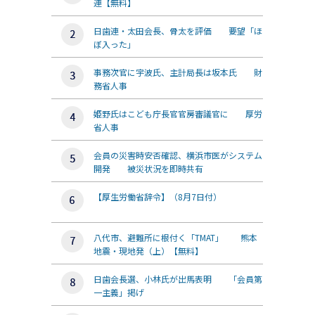
連【無料】
日歯連・太田会長、骨太を評価 要望「ほ
ぼ入った」
事務次官に宇波氏、主計局長は坂本氏 財
務省人事
姫野氏はこども庁長官官房審議官に 厚労
省人事
会員の災害時安否確認、横浜市医がシステム
開発 被災状況を即時共有
【厚生労働省辞令】（8月7日付）
八代市、避難所に根付く「TMAT」 熊本
地震・現地発（上）【無料】
日歯会長選、小林氏が出馬表明 「会員第
一主義」掲げ