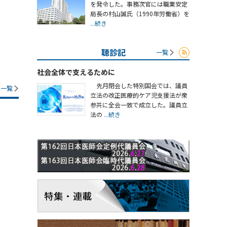
を発令した。事務次官には職業安定
局長の村山誠氏（1990年労働省）を
...続き
聴診記
一覧
社会全体で支えるために
先月閉会した特別国会では、議員
一覧
立法の改正医療的ケア児支援法が衆
参共に全会一致で成立した。議員立
法の
...続き