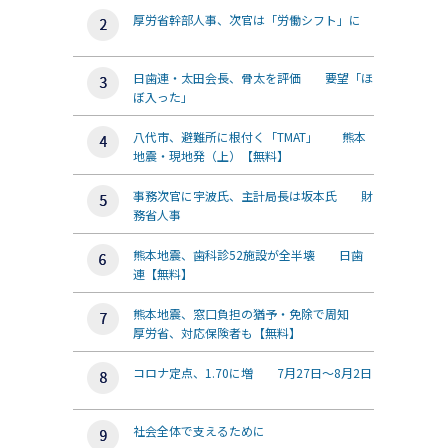
厚労省幹部人事、次官は「労働シフト」に
日歯連・太田会長、骨太を評価 要望「ほ
ぼ入った」
八代市、避難所に根付く「TMAT」 熊本
地震・現地発（上）【無料】
事務次官に宇波氏、主計局長は坂本氏 財
務省人事
熊本地震、歯科診52施設が全半壊 日歯
連【無料】
熊本地震、窓口負担の猶予・免除で周知
厚労省、対応保険者も【無料】
コロナ定点、1.70に増 7月27日～8月2日
社会全体で支えるために