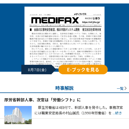
E-ブックを見る
8月7日(金)
時事解説
一覧
厚労省幹部人事、次官は「労働シフト」に
厚生労働省は4日付で、幹部人事を発令した。事務次官
には職業安定局長の村山誠氏（1990年労働省）を
...続き