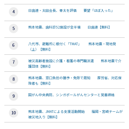
日歯連・太田会長、骨太を評価 要望「ほぼ入った」
熊本地震、歯科診52施設が全半壊 日歯連【無料】
八代市、避難所に根付く「TMAT」 熊本地震・現地発
（上）【無料】
被災高齢者施設に介護・看護の専門職派遣 熊本地震で介
護団体【無料】
熊本地震、窓口負担の猶予・免除で周知 厚労省、対応保
険者も【無料】
国がん中央病院、シンガポールがんセンターと覚書締結
熊本地震、JMATによる支援活動開始 福岡・宮崎チームが
被災地入り【無料】