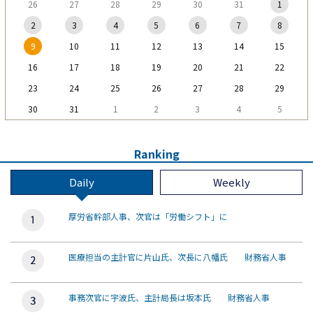
26
27
28
29
30
31
1
2
3
4
5
6
7
8
9
10
11
12
13
14
15
16
17
18
19
20
21
22
23
24
25
26
27
28
29
30
31
1
2
3
4
5
Ranking
Daily
Weekly
厚労省幹部人事、次官は「労働シフト」に
医療担当の主計官に片山氏、次長に八幡氏 財務省人事
事務次官に宇波氏、主計局長は坂本氏 財務省人事