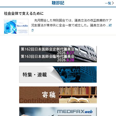
聴診記
一覧
社会全体で支えるために
先月閉会した特別国会では、議員立法の改正医療的ケア
児支援法が衆参共に全会一致で成立した。議員立法の
...続
き