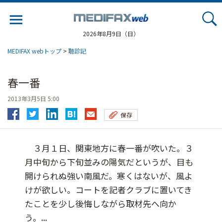
Jump
to
navigation
2026年8月9日（日）
MEDIFAX webトップ
>
聴診記
春一番
2013年3月5日 5:00
保存
３月１日、関東地方に春一番が吹いた。３
月中旬から下旬並みの陽気だというが、目も
開けられぬ強い南風だ。寒くはないが、風よ
けが欲しい。コートを記者クラブに置いてき
たことを少し後悔しながら取材先へ向か
う。...