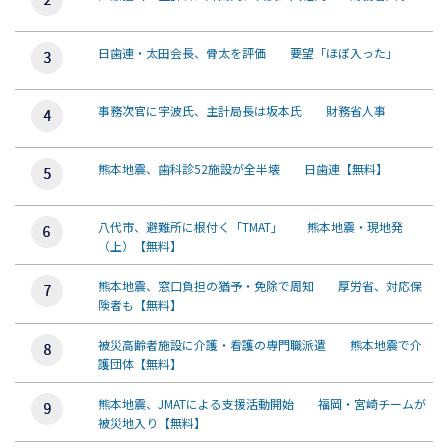
日歯連・太田会長、骨太を評価 要望「ほぼ入った」
事務次官に宇波氏、主計局長は坂本氏 財務省人事
熊本地震、歯科診52施設が全半壊 日歯連【無料】
八代市、避難所に根付く「TMAT」 熊本地震・現地発
（上）【無料】
熊本地震、窓口負担の猶予・免除で周知 厚労省、対応保
険者も【無料】
被災高齢者施設に介護・看護の専門職派遣 熊本地震で介
護団体【無料】
熊本地震、JMATによる支援活動開始 福岡・宮崎チームが
被災地入り【無料】