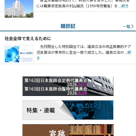
には職業安定局長の村山誠氏（1990年労働省）を
...続き
聴診記
一覧
社会全体で支えるために
先月閉会した特別国会では、議員立法の改正医療的ケア
児支援法が衆参共に全会一致で成立した。議員立法の
...続
き