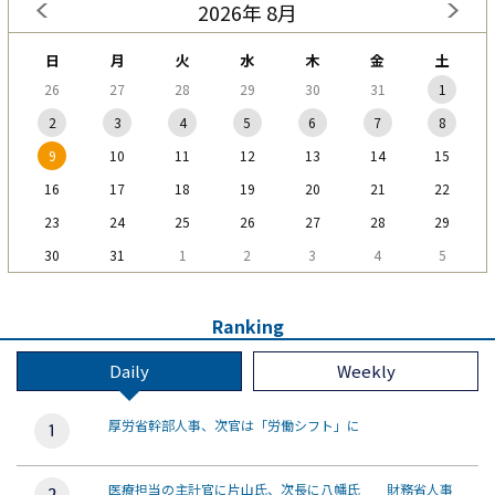
2026年 8月
日
月
火
水
木
金
土
26
27
28
29
30
31
1
2
3
4
5
6
7
8
9
10
11
12
13
14
15
16
17
18
19
20
21
22
23
24
25
26
27
28
29
30
31
1
2
3
4
5
Ranking
Daily
Weekly
厚労省幹部人事、次官は「労働シフト」に
医療担当の主計官に片山氏、次長に八幡氏 財務省人事