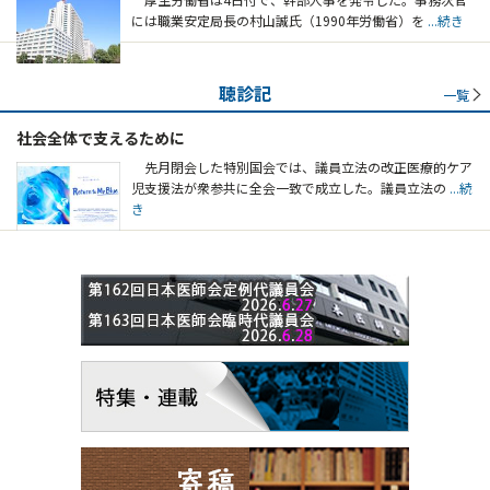
には職業安定局長の村山誠氏（1990年労働省）を
...続き
聴診記
一覧
社会全体で支えるために
先月閉会した特別国会では、議員立法の改正医療的ケア
児支援法が衆参共に全会一致で成立した。議員立法の
...続
き