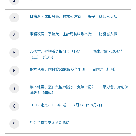
日歯連・太田会長、骨太を評価 要望「ほぼ入った」
事務次官に宇波氏、主計局長は坂本氏 財務省人事
八代市、避難所に根付く「TMAT」 熊本地震・現地発
（上）【無料】
熊本地震、歯科診52施設が全半壊 日歯連【無料】
熊本地震、窓口負担の猶予・免除で周知 厚労省、対応保
険者も【無料】
コロナ定点、1.70に増 7月27日～8月2日
社会全体で支えるために