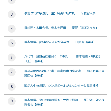
事務次官に宇波氏、主計局長は坂本氏 財務省人事
日歯連・太田会長、骨太を評価 要望「ほぼ入った」
熊本地震、歯科診52施設が全半壊 日歯連【無料】
八代市、避難所に根付く「TMAT」 熊本地震・現地発
（上）【無料】
被災高齢者施設に介護・看護の専門職派遣 熊本地震で介
護団体【無料】
国がん中央病院、シンガポールがんセンターと覚書締結
熊本地震、窓口負担の猶予・免除で周知 厚労省、対応保
険者も【無料】