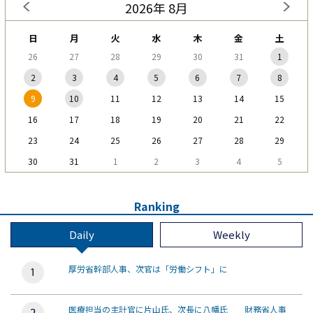
2026年 8月
日
月
火
水
木
金
土
26
27
28
29
30
31
1
2
3
4
5
6
7
8
9
10
11
12
13
14
15
16
17
18
19
20
21
22
23
24
25
26
27
28
29
30
31
1
2
3
4
5
Ranking
Daily
Weekly
厚労省幹部人事、次官は「労働シフト」に
医療担当の主計官に片山氏、次長に八幡氏 財務省人事