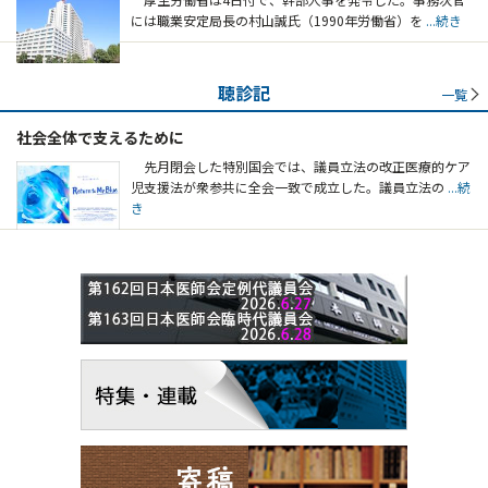
には職業安定局長の村山誠氏（1990年労働省）を
...続き
聴診記
一覧
社会全体で支えるために
先月閉会した特別国会では、議員立法の改正医療的ケア
児支援法が衆参共に全会一致で成立した。議員立法の
...続
き