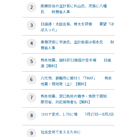
医療担当の主計官に片山氏、次長に八幡
氏 財務省人事
日歯連・太田会長、骨太を評価 要望「ほ
ぼ入った」
事務次官に宇波氏、主計局長は坂本氏 財
務省人事
熊本地震、歯科診52施設が全半壊 日歯
連【無料】
八代市、避難所に根付く「TMAT」 熊本
地震・現地発（上）【無料】
熊本地震、窓口負担の猶予・免除で周知
厚労省、対応保険者も【無料】
コロナ定点、1.70に増 7月27日～8月2日
社会全体で支えるために