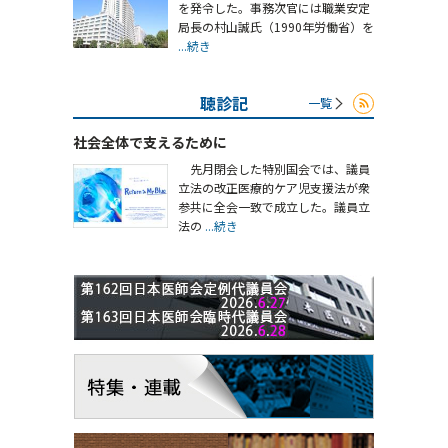
を発令した。事務次官には職業安定
局長の村山誠氏（1990年労働省）を
...続き
聴診記
一覧
社会全体で支えるために
先月閉会した特別国会では、議員
立法の改正医療的ケア児支援法が衆
参共に全会一致で成立した。議員立
法の
...続き