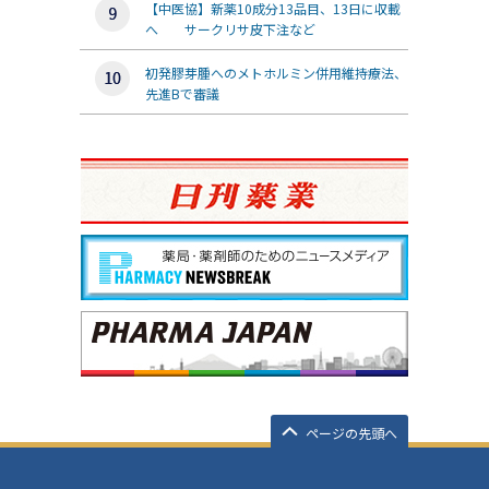
【中医協】新薬10成分13品目、13日に収載
へ サークリサ皮下注など
初発膠芽腫へのメトホルミン併用維持療法、
先進Bで審議
ページの先頭へ