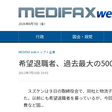
Jump
to
navigation
2026年8月7日（金）
行政
国会・政党
MEDIFAX webトップ
>
企業
希望退職者、過去最大の5
2012年7月10日 10:03
スズケンは９日の取締役会で、同社と物流子会
た。以前にも希望退職者を募っているが、今
費など固...