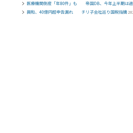
医療機関倒産「年80件」も 帝国DB、今年上半期は
興和、40億円超申告漏れ チリ子会社巡り国税指摘
20