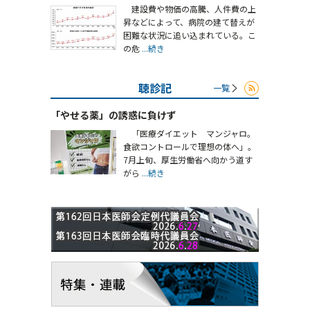
建設費や物価の高騰、人件費の上
昇などによって、病院の建て替えが
困難な状況に追い込まれている。こ
の危
...続き
聴診記
一覧
「やせる薬」の誘惑に負けず
「医療ダイエット マンジャロ。
食欲コントロールで理想の体へ」。
7月上旬、厚生労働省へ向かう道す
がら
...続き