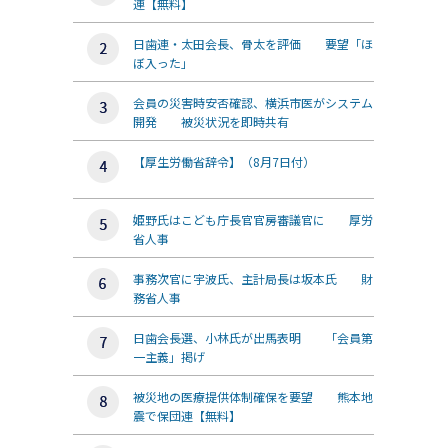
連【無料】
日歯連・太田会長、骨太を評価 要望「ほ
ぼ入った」
会員の災害時安否確認、横浜市医がシステム
開発 被災状況を即時共有
【厚生労働省辞令】（8月7日付）
姫野氏はこども庁長官官房審議官に 厚労
省人事
事務次官に宇波氏、主計局長は坂本氏 財
務省人事
日歯会長選、小林氏が出馬表明 「会員第
一主義」掲げ
被災地の医療提供体制確保を要望 熊本地
震で保団連【無料】