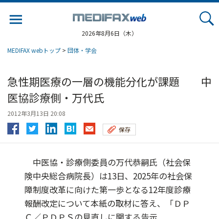
Jump
to
navigation
2026年8月6日（木）
MEDIFAX webトップ
>
団体・学会
急性期医療の一層の機能分化が課題 中
医協診療側・万代氏
2012年3月13日 20:08
保存
中医協・診療側委員の万代恭嗣氏（社会保
険中央総合病院長）は13日、2025年の社会保
障制度改革に向けた第一歩となる12年度診療
報酬改定について本紙の取材に答え、「ＤＰ
Ｃ／ＰＤＰＳの見直しに関する告示...