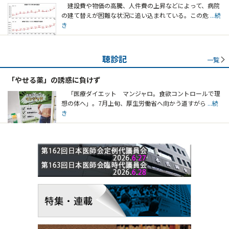
建設費や物価の高騰、人件費の上昇などによって、病院
の建て替えが困難な状況に追い込まれている。この危
...続
き
聴診記
一覧
「やせる薬」の誘惑に負けず
「医療ダイエット マンジャロ。食欲コントロールで理
想の体へ」。7月上旬、厚生労働省へ向かう道すがら
...続
き