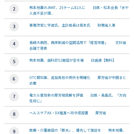
熊本地震のJMAT、25チーム82人に 日医・松本会長「水や
人員不足が課...
事務次官に宇波氏、主計局長は坂本氏 財務省人事
長崎大病院、病床削減の空間活用で「経営改善」 文科省
会議で発表
熊本地震、歯科診52施設が全半壊 日歯連【無料】
OTC類似薬、追加負担の例外を明確化 厚労省が中間まと
め案
電カル普及率の厚労相見解を評価 日医・長島氏、「方向
性同じ」
ヘルスケアAX・DX推進へ司令塔設置 厚労省
医療・介護施設の「断水」、優先して復旧を 熊本地震、