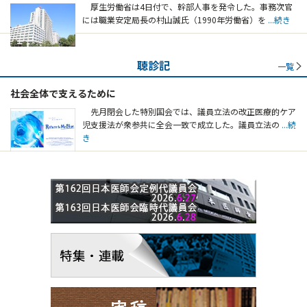
厚生労働省は4日付で、幹部人事を発令した。事務次官
には職業安定局長の村山誠氏（1990年労働省）を
...続き
聴診記
一覧
社会全体で支えるために
先月閉会した特別国会では、議員立法の改正医療的ケア
児支援法が衆参共に全会一致で成立した。議員立法の
...続
き