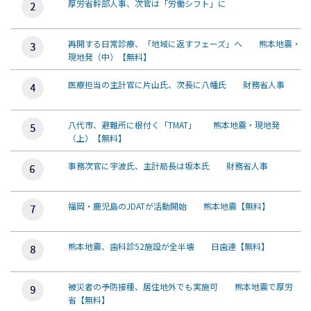
厚労省幹部人事、次官は「労働シフト」に
再開する日常診療、「地域に返すフェーズ」へ 熊本地震・
現地発（中）【無料】
医療担当の主計官に片山氏、次長に八幡氏 財務省人事
八代市、避難所に根付く「TMAT」 熊本地震・現地発
（上）【無料】
事務次官に宇波氏、主計局長は坂本氏 財務省人事
福岡・鹿児島のJDATが活動開始 熊本地震【無料】
熊本地震、歯科診52施設が全半壊 日歯連【無料】
被災者の予防接種、居住地外でも実施可 熊本地震で厚労
省【無料】