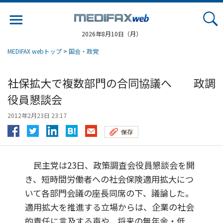
Jump
to
navigation
2026年8月10日（月）
MEDIFAX webトップ
>
国会・政党
社保拡大で複数部門の合同協議へ 政調
役員懇談会
2012年2月23日 23:17
保存
民主党は23日、政策調査会役員懇談会を開
き、短時間労働者への社会保険適用拡大につ
いて各部門会議の座長同席の下、議論した。
適用拡大を推進する立場からは、企業の社会
的責任に言及する声や、将来の無年金・低...