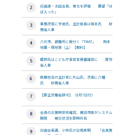
日歯連・太田会長、骨太を評価 要望「ほ
ぼ入った」
事務次官に宇波氏、主計局長は坂本氏 財
務省人事
八代市、避難所に根付く「TMAT」 熊本
地震・現地発（上）【無料】
姫野氏はこども庁長官官房審議官に 厚労
省人事
医療担当の主計官に片山氏、次長に八幡
氏 財務省人事
【厚生労働省辞令】（8月7日付）
会員の災害時安否確認、横浜市医がシステム
開発 被災状況を即時共有
日歯会長選、小林氏が出馬表明 「会員第