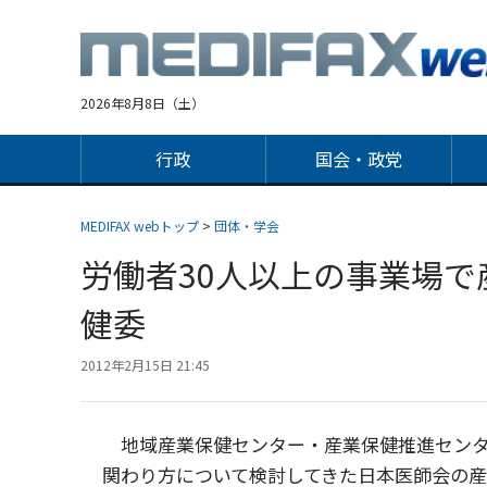
Jump
to
navigation
2026年8月8日（土）
行政
国会・政党
MEDIFAX webトップ
>
団体・学会
労働者30人以上の事業場
健委
2012年2月15日 21:45
地域産業保健センター・産業保健推進センタ
関わり方について検討してきた日本医師会の