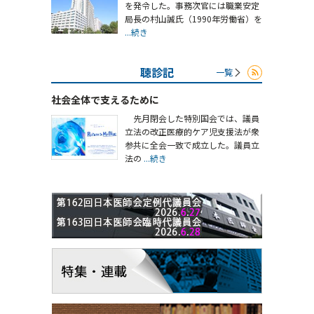
を発令した。事務次官には職業安定
局長の村山誠氏（1990年労働省）を
...続き
聴診記
一覧
社会全体で支えるために
先月閉会した特別国会では、議員
立法の改正医療的ケア児支援法が衆
参共に全会一致で成立した。議員立
法の
...続き