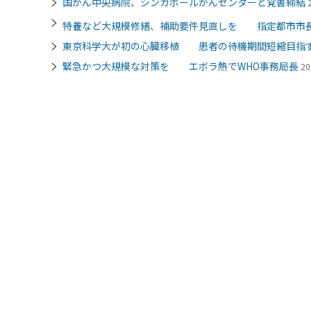
国がん中央病院、シンガポールがんセンターと覚書締結
特養など大規模修繕、補助要件見直しを 指定都市市
東京科学大が初の心臓移植 患者の待機期間短縮目指
緊急かつ大規模な対策を エボラ熱でWHO事務局長
20