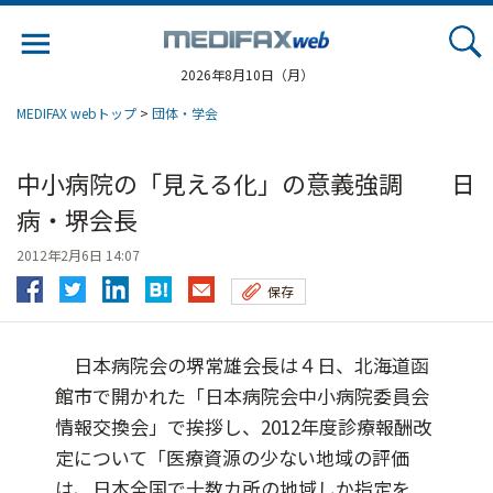
Jump
to
navigation
2026年8月10日（月）
MEDIFAX webトップ
>
団体・学会
中小病院の「見える化」の意義強調 日
病・堺会長
2012年2月6日 14:07
保存
日本病院会の堺常雄会長は４日、北海道函
館市で開かれた「日本病院会中小病院委員会
情報交換会」で挨拶し、2012年度診療報酬改
定について「医療資源の少ない地域の評価
は、日本全国で十数カ所の地域しか指定を...