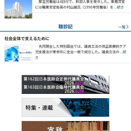
厚生労働省は4日付で、幹部人事を発令した。事務次官
には職業安定局長の村山誠氏（1990年労働省）を
...続き
聴診記
一覧
社会全体で支えるために
先月閉会した特別国会では、議員立法の改正医療的ケア
児支援法が衆参共に全会一致で成立した。議員立法の
...続
き