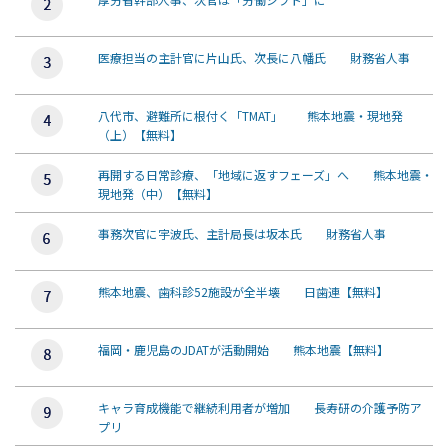
医療担当の主計官に片山氏、次長に八幡氏 財務省人事
八代市、避難所に根付く「TMAT」 熊本地震・現地発
（上）【無料】
再開する日常診療、「地域に返すフェーズ」へ 熊本地震・
現地発（中）【無料】
事務次官に宇波氏、主計局長は坂本氏 財務省人事
熊本地震、歯科診52施設が全半壊 日歯連【無料】
福岡・鹿児島のJDATが活動開始 熊本地震【無料】
キャラ育成機能で継続利用者が増加 長寿研の介護予防ア
プリ