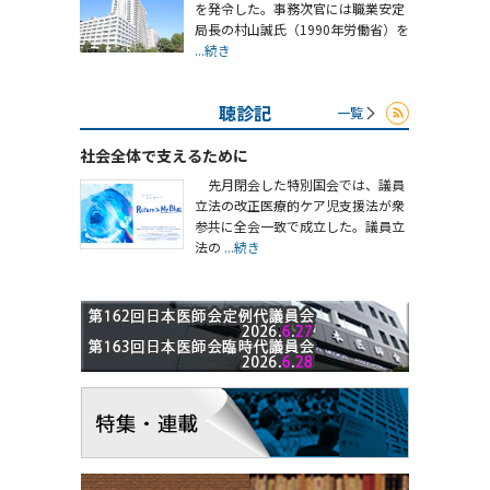
を発令した。事務次官には職業安定
局長の村山誠氏（1990年労働省）を
...続き
聴診記
一覧
社会全体で支えるために
先月閉会した特別国会では、議員
立法の改正医療的ケア児支援法が衆
参共に全会一致で成立した。議員立
法の
...続き