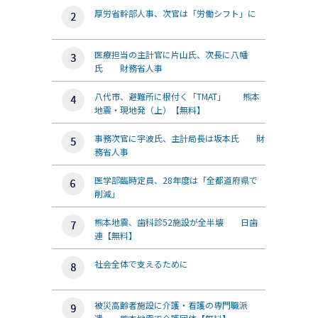
厚労省幹部人事、次官は「労働シフト」に
医療担当の主計官に片山氏、次長に八幡
氏 財務省人事
八代市、避難所に根付く「TMAT」 熊本
地震・現地発（上）【無料】
事務次官に宇波氏、主計局長は坂本氏 財
務省人事
医学部臨時定員、28年度は「全都道府県で
削減」
熊本地震、歯科診52施設が全半壊 日歯
連【無料】
社会全体で支えるために
被災高齢者施設に介護・看護の専門職派