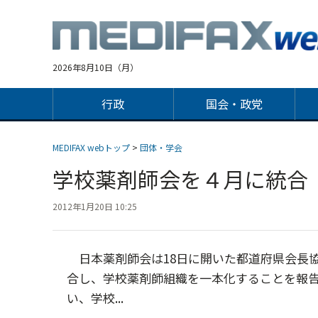
Jump
to
navigation
2026年8月10日（月）
行政
国会・政党
MEDIFAX webトップ
>
団体・学会
学校薬剤師会を４月に統
2012年1月20日 10:25
日本薬剤師会は18日に開いた都道府県会長
合し、学校薬剤師組織を一本化することを報
い、学校...