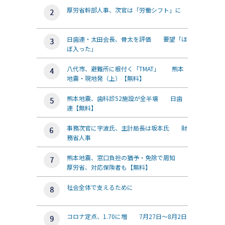
厚労省幹部人事、次官は「労働シフト」に
日歯連・太田会長、骨太を評価 要望「ほ
ぼ入った」
八代市、避難所に根付く「TMAT」 熊本
地震・現地発（上）【無料】
熊本地震、歯科診52施設が全半壊 日歯
連【無料】
事務次官に宇波氏、主計局長は坂本氏 財
務省人事
熊本地震、窓口負担の猶予・免除で周知
厚労省、対応保険者も【無料】
社会全体で支えるために
コロナ定点、1.70に増 7月27日～8月2日