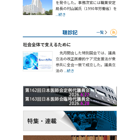
を発令した。事務次官には職業安定
局長の村山誠氏（1990年労働省）を
...続き
聴診記
一覧
社会全体で支えるために
先月閉会した特別国会では、議員
立法の改正医療的ケア児支援法が衆
参共に全会一致で成立した。議員立
法の
...続き