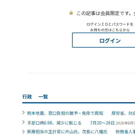
この記事は会員限定です。
ログインＩＤとパスワードを
お持ちの方はこちらから
ログイン
行政
一覧
熊本地震、窓口負担の猶予・免除で周知 厚労省、対
手足口病6.98、減少に転じる 7月20～26日
2026年8月7
医療担当の主計官に片山氏、次長に八幡氏 財務省人