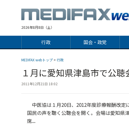
Jump
to
navigation
2026年8月8日（土）
行政
国会・政党
MEDIFAX webトップ
>
行政
１月に愛知県津島市で公
2011年12月21日 18:02
中医協は１月20日、2012年度診療報酬改
国民の声を聴く公聴会を開く。会場は愛知県
席...